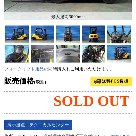
最大揚高3000mm
フォークリフト用品
の同時購入もご利用いただけます。
販売価格
送料PCS負担
(税別)
SOLD OUT
展示拠点：テクニカルセンター