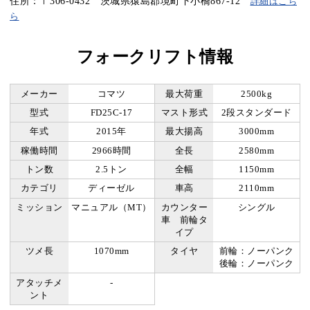
住所：〒306-0432 茨城県猿島郡境町下小橋867-12
詳細はこち
ら
フォークリフト情報
メーカー
コマツ
最大荷重
2500kg
型式
FD25C-17
マスト形式
2段スタンダード
年式
2015年
最大揚高
3000mm
稼働時間
2966時間
全長
2580mm
トン数
2.5トン
全幅
1150mm
カテゴリ
ディーゼル
車高
2110mm
ミッション
マニュアル（MT）
カウンター
シングル
車 前輪タ
イプ
ツメ長
1070mm
タイヤ
前輪：ノーパンク
後輪：ノーパンク
アタッチメ
-
ント