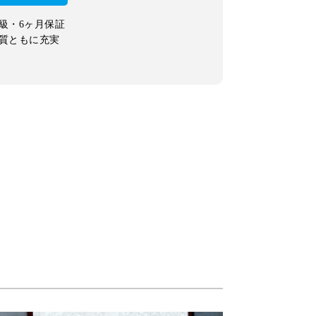
級・6ヶ月保証
質ともに充実