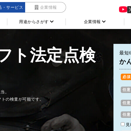
品・サービス
企業情報
用途からさがす
企業情報
フト法定点検
最短
か
担当。
フトの検査が可能です。
見