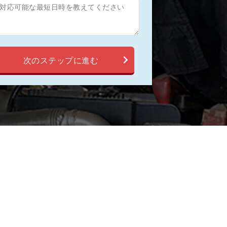
送信
次のステップに進む
前の項目