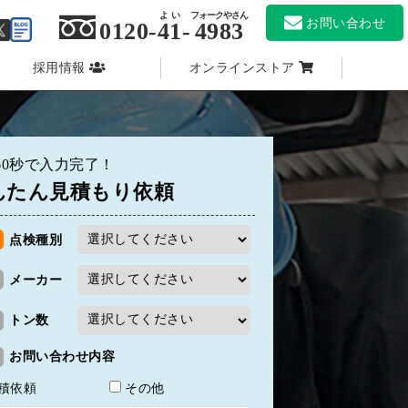
よい
フォークやさん
お問い合わせ
0120-
41
-
4983
採用情報
オンラインストア
60秒で入力完了！
んたん見積もり依頼
〒
点検種別
郵便番号
メーカー
法人名
トン数
担当者名
お問い合わせ内容
電話番号
積依頼
その他
メール
メール