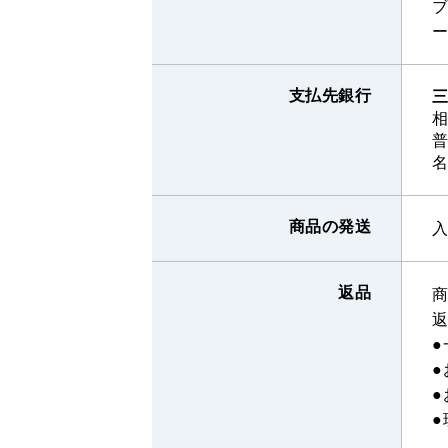
支払先銀行
三
相
普
商品の発送
返品
●
●