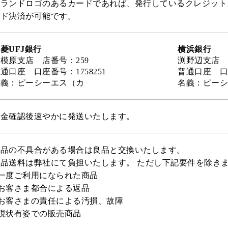
ブランドロゴのあるカードであれば、発行しているクレジット
ード決済が可能です。
菱UFJ銀行
横浜銀行
模原支店 店番号：259
渕野辺支店 
通口座 口座番号：1758251
普通口座 口座
名義：ピーシーエス（カ
名義：ピーシ
入金確認後速やかに発送いたします。
商品の不具合がある場合は良品と交換いたします。
返品送料は弊社にて負担いたします。 ただし下記要件を除き
●一度ご利用になられた商品
お客さま都合による返品
●お客さまの責任による汚損、故障
現状有姿での販売商品