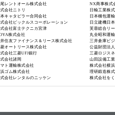
西尾レントオール株式会社
NX商事株式
株式会社ニトリ
日輸工業株式
日本キャタピラー合同会社
日本梱包運輸
株式会社ピックルスコーポレーション
日立建機日本
株式会社富士テクニカ宮津
芙蓉総合リー
OYA株式会社
丸全昭和運輸
三井住友ファイナンス＆リース株式会社
三井倉庫ビジ
三菱オートリース株式会社
公益財団法人
式会社三菱UFJ銀行
三菱ロジスネ
株式会社諸岡
山田設備工業
ヤマト運輸株式会社
株式会社横浜
横浜ゴム株式会社
理研鍛造株式
株式会社レンタルのニッケン
株式会社をく