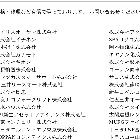
点検・修理など有償で承っております。 お問い合わせくださ
アイリスオーヤマ株式会社
株式会社アク
株式会社イチネン
SBSロジコ
岡本硝子株式会社
岡本物流株式
株式会社カナモト
キヤノン化成
株式会社ギオン
株式会社銀座
楠原輸送株式会社
コーナン商事
コマツカスタマーサポート株式会社
サコス株式会
A三井リースオート株式会社
株式会社篠崎
株式会社島忠
新生コベルコ
住友ナコフォークリフト株式会社
住友三井オー
積水ハウス株式会社
株式会社ダイ
BI新生アセットファイナンス株式会社
太陽建機レン
東京センチュリー株式会社
MUFGファ
トヨタエルアンドエフ東京株式会社
トヨタL&F
OPPANロジスティクス株式会社
トラスコ中山