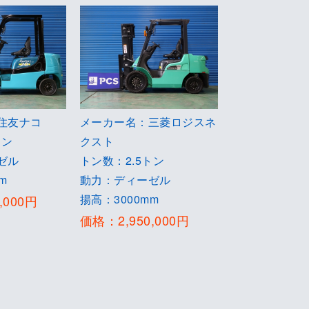
住友ナコ
メーカー名：三菱ロジスネ
メーカー名：
トン
クスト
クスト
ゼル
トン数：2.5トン
トン数：2.5ト
m
動力：ディーゼル
動力：ディー
揚高：3000mm
揚高：3000m
,000円
価格：2,950,000円
価格：2,400,