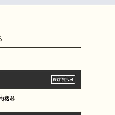
る
複数選択可
搬機器