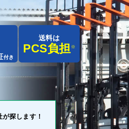
の
送料は
PCS負担
※
証
付き
社が探します！