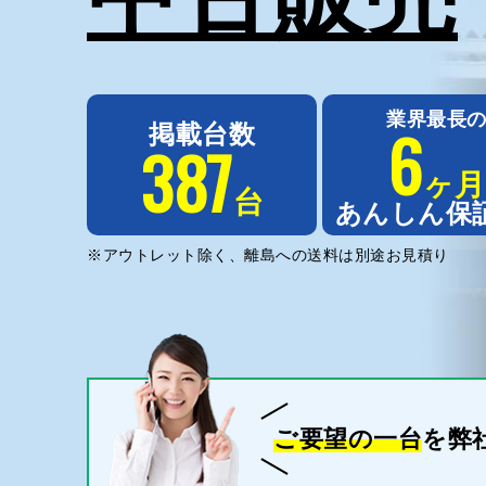
業界最長
6
掲載台数
387
ヶ月
台
あんしん保
※アウトレット除く、離島への送料は別途お見積り
ご要望の一台
を弊