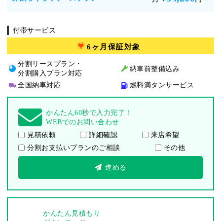
付帯サービス
6ヶ月保証対象
分割リースプラン・
納車前整備込み
分割購入プラン対応
全国納車対応
燃料満タンサービス
かんたん60秒で入力完了！
WEBでのお問い合わせ
見積依頼
詳細確認
来店希望
分割お支払いプランのご相談
その他
進める
かんたん見積もり