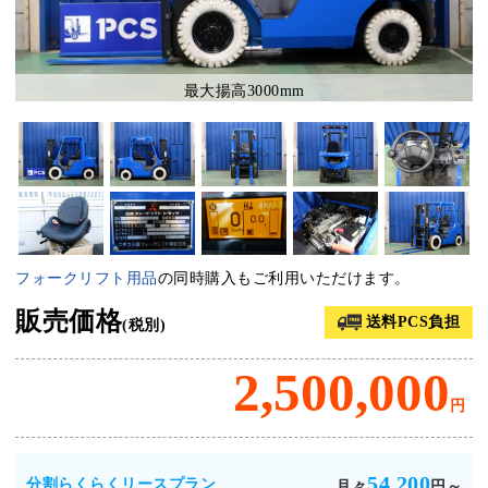
最大揚高3000mm
フォークリフト用品
の同時購入もご利用いただけます。
販売価格
送料PCS負担
(税別)
2,500,000
円
54,200
分割らくらくリースプラン
月々
円～