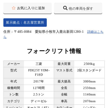
お気に入りに追加
他の車両を探す
展示拠点：名古屋営業所
住所：〒485-0084 愛知県小牧市入鹿出新田1280-1
詳細はこち
ら
フォークリフト情報
メーカー
三菱
最大荷重
2500kg
型式
FDE25T YDM-
マスト形式
2段スタンダード
F18D
年式
2017年
最大揚高
3000mm
稼働時間
127時間
全長
2550mm
トン数
2.5トン
全幅
1140mm
カテゴリ
ディーゼル
車高
2070mm
ミッション
オートマ（AT）
カウンター
シングル