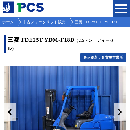
ホーム
中古フォークリフト販売
三菱 FDE25T YDM-F18D
三菱 FDE25T YDM-F18D
（2.5トン ディーゼ
ル）
展示拠点：名古屋営業所