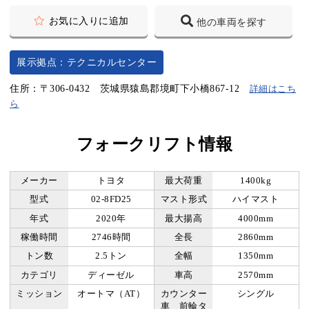
お気に入りに追加
他の車両を探す
展示拠点：テクニカルセンター
住所：〒306-0432 茨城県猿島郡境町下小橋867-12
詳細はこち
ら
フォークリフト情報
メーカー
トヨタ
最大荷重
1400kg
型式
02-8FD25
マスト形式
ハイマスト
年式
2020年
最大揚高
4000mm
稼働時間
2746時間
全長
2860mm
トン数
2.5トン
全幅
1350mm
カテゴリ
ディーゼル
車高
2570mm
ミッション
オートマ（AT）
カウンター
シングル
車 前輪タ