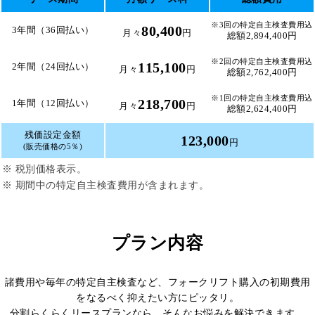
※3回の特定自主検査費用込
80,400
3年間（36回払い）
月々
円
総額2,894,400円
※2回の特定自主検査費用込
115,100
2年間（24回払い）
月々
円
総額2,762,400円
※1回の特定自主検査費用込
218,700
1年間（12回払い）
月々
円
総額2,624,400円
残価設定金額
123,000
円
(販売価格の5％)
※ 税別価格表示。
※ 期間中の特定自主検査費用が含まれます。
プラン内容
諸費用や毎年の特定自主検査など、フォークリフト購入の初期費用
をなるべく抑えたい方にピッタリ。
分割らくらくリースプランなら、そんなお悩みを解決できます。