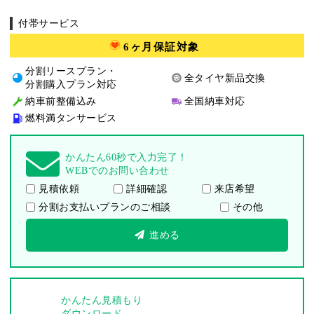
付帯サービス
6ヶ月保証対象
分割リースプラン・
全タイヤ新品交換
分割購入プラン対応
納車前整備込み
全国納車対応
燃料満タンサービス
かんたん60秒で入力完了！
WEBでのお問い合わせ
見積依頼
詳細確認
来店希望
分割お支払いプランのご相談
その他
進める
かんたん見積もり
ダウンロード