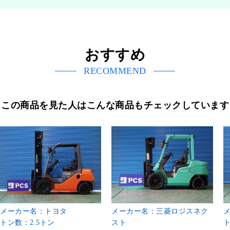
おすすめ
RECOMMEND
この商品を見た人はこんな商品もチェックしています
メーカー名：トヨタ
メーカー名：三菱ロジスネク
トン数：2.5トン
スト
ト