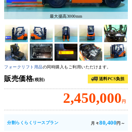
最大揚高3000mm
フォークリフト用品
の同時購入もご利用いただけます。
販売価格
送料PCS負担
(税別)
2,450,000
円
80,400
分割らくらくリースプラン
月々
円～