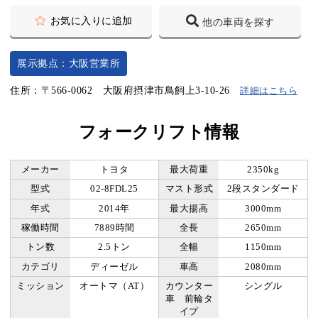
お気に入りに追加
他の車両を探す
展示拠点：大阪営業所
住所：〒566-0062 大阪府摂津市鳥飼上3-10-26
詳細はこちら
フォークリフト情報
メーカー
トヨタ
最大荷重
2350kg
型式
02-8FDL25
マスト形式
2段スタンダード
年式
2014年
最大揚高
3000mm
稼働時間
7889時間
全長
2650mm
トン数
2.5トン
全幅
1150mm
カテゴリ
ディーゼル
車高
2080mm
ミッション
オートマ（AT）
カウンター
シングル
車 前輪タ
イプ