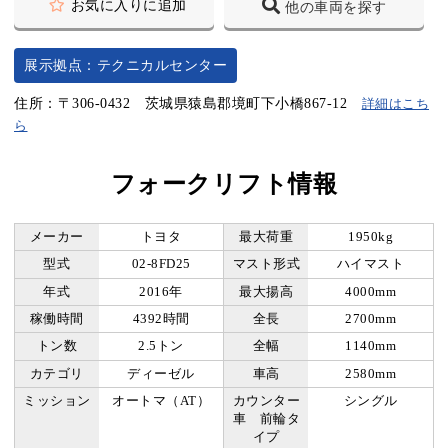
お気に入りに追加
他の車両を探す
展示拠点：テクニカルセンター
住所：〒306-0432 茨城県猿島郡境町下小橋867-12
詳細はこち
ら
フォークリフト情報
メーカー
トヨタ
最大荷重
1950kg
型式
02-8FD25
マスト形式
ハイマスト
年式
2016年
最大揚高
4000mm
稼働時間
4392時間
全長
2700mm
トン数
2.5トン
全幅
1140mm
カテゴリ
ディーゼル
車高
2580mm
ミッション
オートマ（AT）
カウンター
シングル
車 前輪タ
イプ