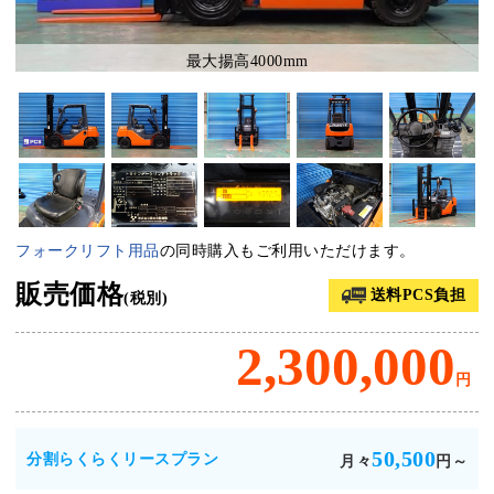
最大揚高4000mm
フォークリフト用品
の同時購入もご利用いただけます。
販売価格
送料PCS負担
(税別)
2,300,000
円
50,500
分割らくらくリースプラン
月々
円～