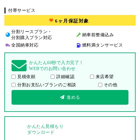
付帯サービス
6ヶ月保証対象
分割リースプラン・
納車前整備込み
分割購入プラン対応
全国納車対応
燃料満タンサービス
かんたん60秒で入力完了！
WEBでのお問い合わせ
見積依頼
詳細確認
来店希望
分割お支払いプランのご相談
その他
進める
かんたん見積もり
ダウンロード