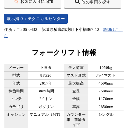
お気に入りに追加
他の車両を探す
展示拠点：テクニカルセンター
住所：〒306-0432 茨城県猿島郡境町下小橋867-12
詳細はこち
ら
フォークリフト情報
メーカー
トヨタ
最大荷重
1950kg
型式
8FG20
マスト形式
ハイマスト
年式
2017年
最大揚高
4500mm
稼働時間
3889時間
全長
2580mm
トン数
2.0トン
全幅
1170mm
カテゴリ
ガソリン
車高
2850mm
ミッション
マニュアル（MT）
カウンター
シングル
車 前輪タ
イプ