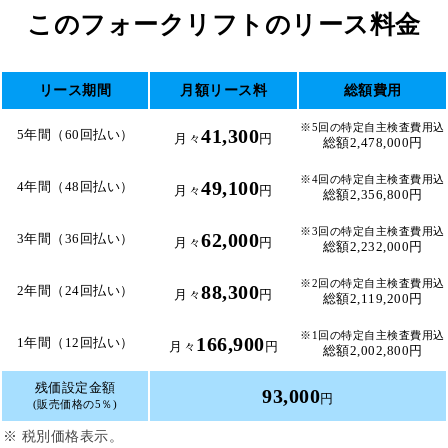
このフォークリフトのリース料金
リース期間
月額リース料
総額費用
※5回の特定自主検査費用込
41,300
5年間（60回払い）
月々
円
総額2,478,000円
※4回の特定自主検査費用込
49,100
4年間（48回払い）
月々
円
総額2,356,800円
※3回の特定自主検査費用込
62,000
3年間（36回払い）
月々
円
総額2,232,000円
※2回の特定自主検査費用込
88,300
2年間（24回払い）
月々
円
総額2,119,200円
※1回の特定自主検査費用込
166,900
1年間（12回払い）
月々
円
総額2,002,800円
残価設定金額
93,000
円
(販売価格の5％)
※ 税別価格表示。