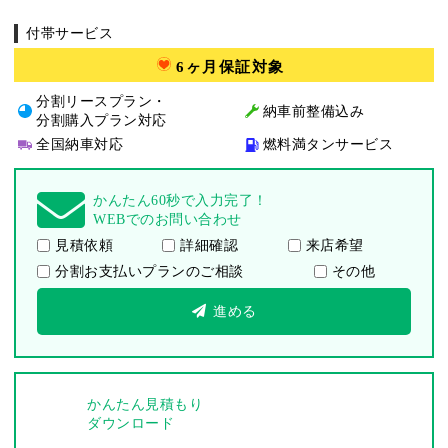
付帯サービス
6ヶ月保証対象
分割リースプラン・
納車前整備込み
分割購入プラン対応
全国納車対応
燃料満タンサービス
かんたん60秒で入力完了！
WEBでのお問い合わせ
見積依頼
詳細確認
来店希望
分割お支払いプランのご相談
その他
進める
かんたん見積もり
ダウンロード