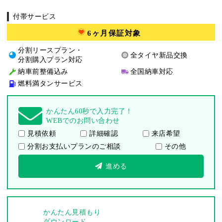
付帯サービス
6ヶ月保証対象
分割リースプラン・
全タイヤ新品交換
分割購入プラン対応
納車前整備込み
全国納車対応
燃料満タンサービス
かんたん60秒で入力完了！
WEBでのお問い合わせ
見積依頼
詳細確認
来店希望
分割お支払いプランのご相談
その他
進める
かんたん見積もり
ダウンロード