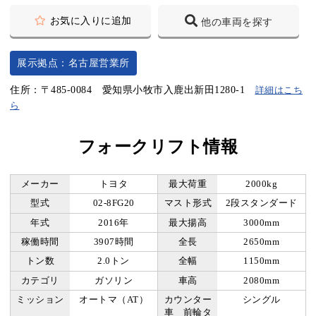
お気に入りに追加
他の車両を探す
展示拠点：名古屋営業所
住所：〒485-0084 愛知県小牧市入鹿出新田1280-1
詳細はこち
ら
フォークリフト情報
メーカー
トヨタ
最大荷重
2000kg
型式
02-8FG20
マスト形式
2段スタンダード
年式
2016年
最大揚高
3000mm
稼働時間
3907時間
全長
2650mm
トン数
2.0トン
全幅
1150mm
カテゴリ
ガソリン
車高
2080mm
ミッション
オートマ（AT）
カウンター
シングル
車 前輪タ