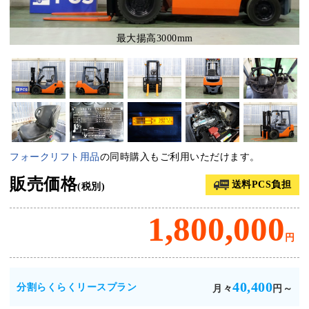
最大揚高3000mm
フォークリフト用品
の同時購入もご利用いただけます。
販売価格
送料PCS負担
(税別)
1,800,000
円
40,400
分割らくらくリースプラン
月々
円～