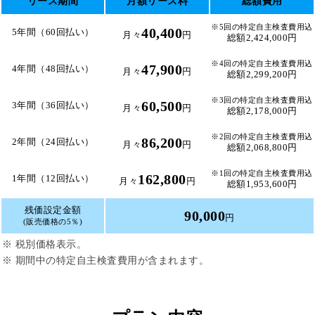
リース期間
月額リース料
総額費用
※5回の特定自主検査費用込
40,400
5年間（60回払い）
月々
円
総額2,424,000円
※4回の特定自主検査費用込
47,900
4年間（48回払い）
月々
円
総額2,299,200円
※3回の特定自主検査費用込
60,500
3年間（36回払い）
月々
円
総額2,178,000円
※2回の特定自主検査費用込
86,200
2年間（24回払い）
月々
円
総額2,068,800円
※1回の特定自主検査費用込
162,800
1年間（12回払い）
月々
円
総額1,953,600円
残価設定金額
90,000
円
(販売価格の5％)
※ 税別価格表示。
※ 期間中の特定自主検査費用が含まれます。