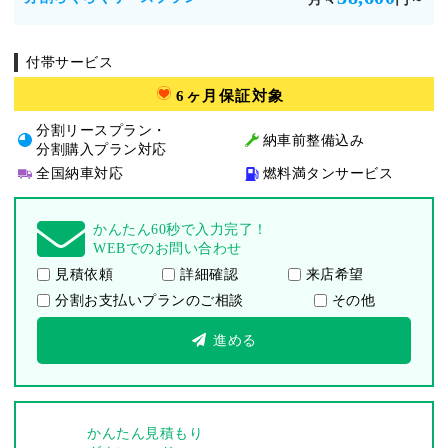
付帯サービス
6ヶ月保証対象
分割リースプラン・
納車前整備込み
分割購入プラン対応
全国納車対応
燃料満タンサービス
かんたん60秒で入力完了！
WEBでのお問い合わせ
見積依頼
詳細確認
来店希望
分割お支払いプランのご相談
その他
進める
かんたん見積もり