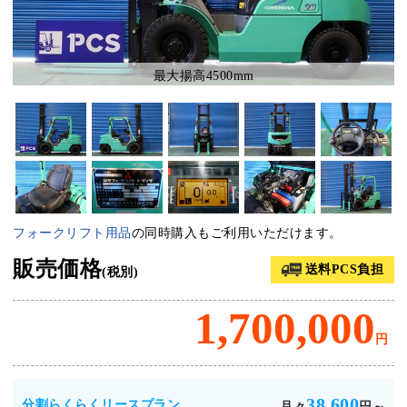
最大揚高4500mm
フォークリフト用品
の同時購入もご利用いただけます。
販売価格
送料PCS負担
(税別)
1,700,000
円
38,600
分割らくらくリースプラン
月々
円～