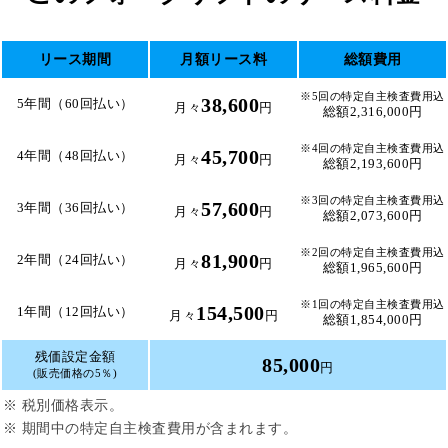
リース期間
月額リース料
総額費用
※5回の特定自主検査費用込
38,600
5年間（60回払い）
月々
円
総額2,316,000円
※4回の特定自主検査費用込
45,700
4年間（48回払い）
月々
円
総額2,193,600円
※3回の特定自主検査費用込
57,600
3年間（36回払い）
月々
円
総額2,073,600円
※2回の特定自主検査費用込
81,900
2年間（24回払い）
月々
円
総額1,965,600円
※1回の特定自主検査費用込
154,500
1年間（12回払い）
月々
円
総額1,854,000円
残価設定金額
85,000
円
(販売価格の5％)
※ 税別価格表示。
※ 期間中の特定自主検査費用が含まれます。