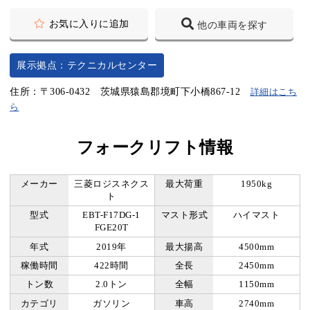
お気に入りに追加
他の車両を探す
展示拠点：テクニカルセンター
住所：〒306-0432 茨城県猿島郡境町下小橋867-12
詳細はこち
ら
フォークリフト情報
メーカー
三菱ロジスネクス
最大荷重
1950kg
ト
型式
EBT-F17DG-1
マスト形式
ハイマスト
FGE20T
年式
2019年
最大揚高
4500mm
稼働時間
422時間
全長
2450mm
トン数
2.0トン
全幅
1150mm
カテゴリ
ガソリン
車高
2740mm