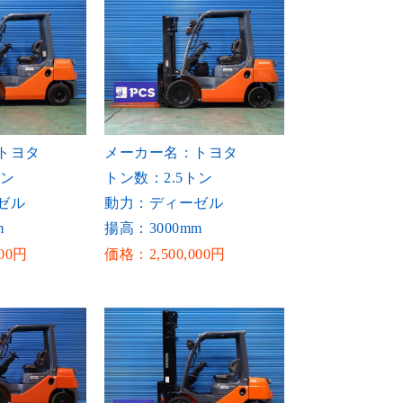
トヨタ
メーカー名：トヨタ
トン
トン数：2.5トン
ゼル
動力：ディーゼル
m
揚高：3000mm
00円
価格：2,500,000円