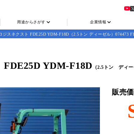
用途からさがす
企業情報
ジスネクスト FDE25D YDM-F18D（2.5トン ディーゼル）074473 F18
E25D YDM-F18D
（2.5トン ディ
販売価