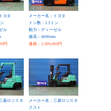
トヨタ
メーカー名：トヨタ
トン
トン数：2.5トン
ゼル
動力：ディーゼル
m
揚高：4000mm
00円
価格：2,300,000円
三菱ロジスネ
メーカー名：三菱ロジスネ
クスト