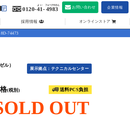
よい
フォークやさん
お問い合わせ
企業情報
0120-
41
-
4983
採用情報
オンラインストア
D-74473
ーゼル）
展示拠点：テクニカルセンター
格
送料PCS負担
(税別)
SOLD OUT