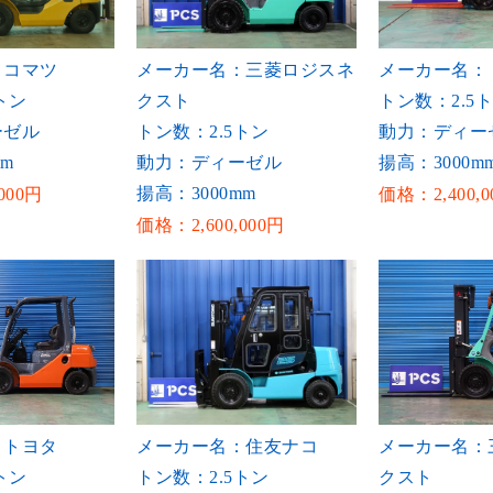
：コマツ
メーカー名：三菱ロジスネ
メーカー名：
トン
クスト
トン数：2.5
ーゼル
トン数：2.5トン
動力：ディー
mm
動力：ディーゼル
揚高：3000m
揚高：3000mm
000円
価格：2,400,0
価格：2,600,000円
：トヨタ
メーカー名：住友ナコ
メーカー名：
トン
トン数：2.5トン
クスト