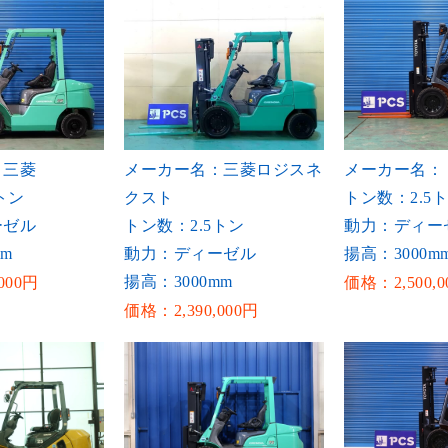
：三菱
メーカー名：三菱ロジスネ
メーカー名：
トン
クスト
トン数：2.5
ーゼル
トン数：2.5トン
動力：ディー
mm
動力：ディーゼル
揚高：3000m
揚高：3000mm
000円
価格：2,500,0
価格：2,390,000円