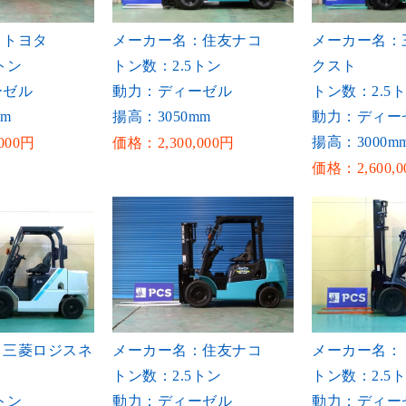
：トヨタ
メーカー名：住友ナコ
メーカー名：
トン
トン数：2.5トン
クスト
ーゼル
動力：ディーゼル
トン数：2.5
mm
揚高：3050mm
動力：ディー
揚高：3000m
000円
価格：2,300,000円
価格：2,600,0
：三菱ロジスネ
メーカー名：住友ナコ
メーカー名：
トン数：2.5トン
トン数：2.5
トン
動力：ディーゼル
動力：ディー