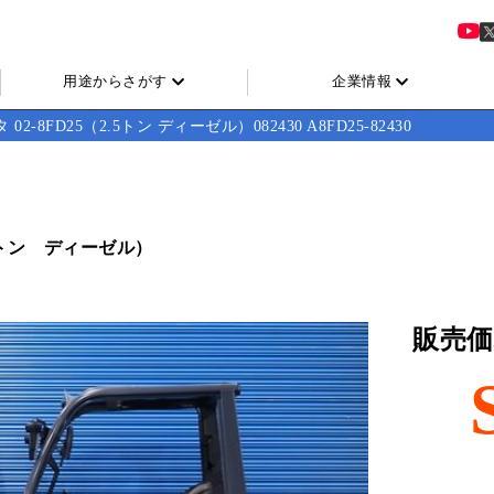
用途からさがす
企業情報
 02-8FD25（2.5トン ディーゼル）082430 A8FD25-82430
5トン ディーゼル）
販売価