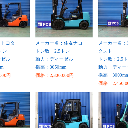
：トヨタ
メーカー名：住友ナコ
メーカー名：
トン
トン数：2.5トン
クスト
ーゼル
動力：ディーゼル
トン数：2.5
mm
揚高：3050mm
動力：ディー
揚高：3000m
000円
価格：2,300,000円
価格：2,450,0