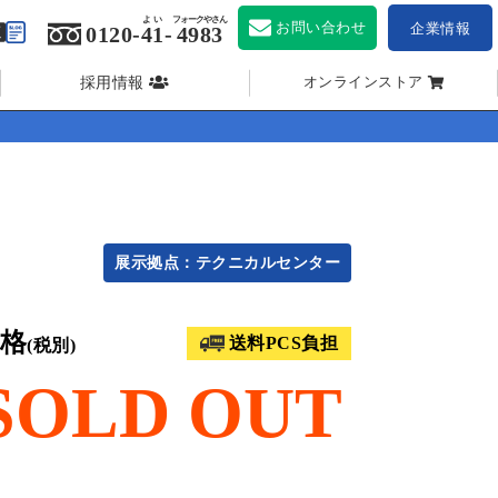
よい
フォークやさん
お問い合わせ
企業情報
0120-
41
-
4983
採用情報
オンラインストア
展示拠点：テクニカルセンター
格
送料PCS負担
(税別)
SOLD OUT