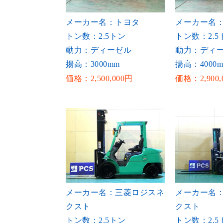
メーカー名：トヨタ
メーカー名
トン数：2.5トン
トン数：2.5
動力：ディーゼル
動力：ディ
揚高：3000mm
揚高：4000
価格：2,500,000円
価格：2,900,
メーカー名：三菱ロジスネ
メーカー名
クスト
クスト
トン数：2.5トン
トン数：2.5