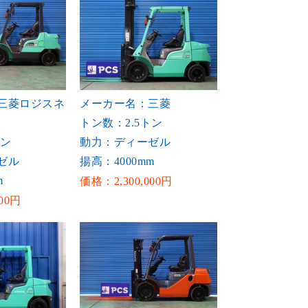
三菱ロジスネ
メーカー名：三菱
トン数：2.5トン
トン
動力：ディーゼル
ゼル
揚高：4000mm
m
価格：2,300,000円
00円