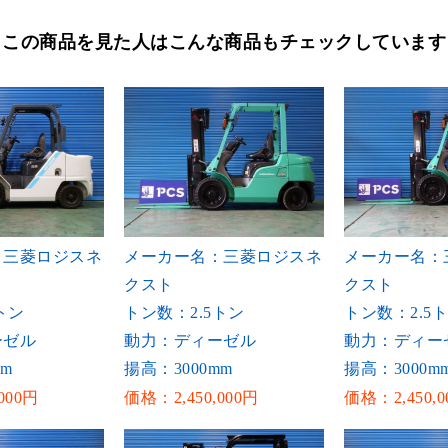
この商品を見た人はこんな商品もチェックしています
：三菱ロジスネ
メーカー名：三菱ロジスネ
メーカー名：
クスト
クスト
トン
トン数：2.5トン
トン数：2.5
ーゼル
動力：ディーゼル
動力：ディー
mm
揚高：3000mm
揚高：3000m
000円
価格：2,450,000円
価格：2,450,0