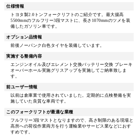
仕様情報
トヨタ製2.0トンフォークリフトのご紹介です。最大揚高
5500mmのフルフリー3段マストに、長さ1070mmのツメを装
備したガソリン車です。
オプション品情報
前後ノーパンク白色タイヤを装備しています。
実施する整備内容
エンジンオイル及びエレメント交換バッテリー交換 ブレーキ
オーバーホール実施グリスアップを実施してご納車致しま
す。
前ユーザー情報
以前は倉庫業で使用されていました。定期的に点検整備を実
施していた良質な車両です。
このフォークリフトが最適な業種
フルフリー3段マストとなりますので、高さ制限のある現場と
高所への荷役作業両方を行う運輸業やサービス業などにおす
すめです。