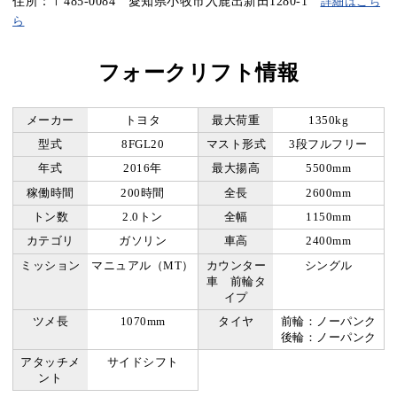
住所：〒485-0084 愛知県小牧市入鹿出新田1280-1
詳細はこち
ら
フォークリフト情報
メーカー
トヨタ
最大荷重
1350kg
型式
8FGL20
マスト形式
3段フルフリー
年式
2016年
最大揚高
5500mm
稼働時間
200時間
全長
2600mm
トン数
2.0トン
全幅
1150mm
カテゴリ
ガソリン
車高
2400mm
ミッション
マニュアル（MT）
カウンター
シングル
車 前輪タ
イプ
ツメ長
1070mm
タイヤ
前輪：ノーパンク
後輪：ノーパンク
アタッチメ
サイドシフト
ント