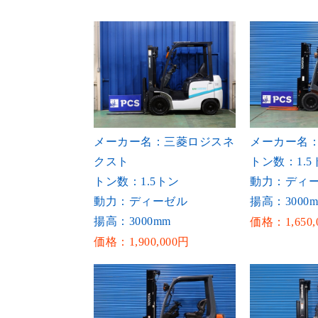
メーカー名：三菱ロジスネ
メーカー名
クスト
トン数：1.5
トン数：1.5トン
動力：ディ
動力：ディーゼル
揚高：3000
揚高：3000mm
価格：1,650,
価格：1,900,000円