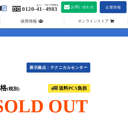
よい
フォークやさん
お問い合わせ
企業情報
0120-
41
-
4983
採用情報
オンラインストア
展示拠点：テクニカルセンター
格
送料PCS負担
(税別)
SOLD OUT