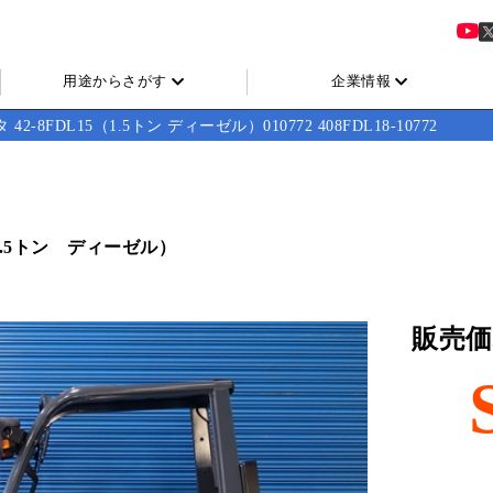
用途からさがす
企業情報
 42-8FDL15（1.5トン ディーゼル）010772 408FDL18-10772
1.5トン ディーゼル）
販売価