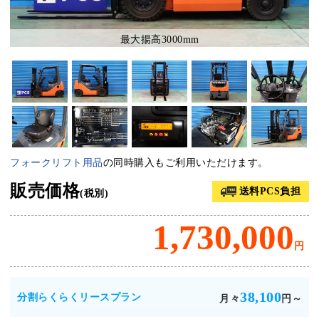
最大揚高3000mm
フォークリフト用品
の同時購入もご利用いただけます。
販売価格
送料PCS負担
(税別)
1,730,000
円
38,100
分割らくらくリースプラン
月々
円～