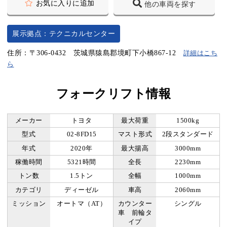
お気に入りに追加
他の車両を探す
展示拠点：テクニカルセンター
住所：〒306-0432 茨城県猿島郡境町下小橋867-12
詳細はこち
ら
フォークリフト情報
メーカー
トヨタ
最大荷重
1500kg
型式
02-8FD15
マスト形式
2段スタンダード
年式
2020年
最大揚高
3000mm
稼働時間
5321時間
全長
2230mm
トン数
1.5トン
全幅
1000mm
カテゴリ
ディーゼル
車高
2060mm
ミッション
オートマ（AT）
カウンター
シングル
車 前輪タ
イプ