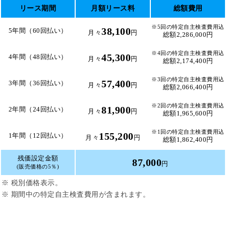
リース期間
月額リース料
総額費用
※5回の特定自主検査費用込
38,100
5年間（60回払い）
月々
円
総額2,286,000円
※4回の特定自主検査費用込
45,300
4年間（48回払い）
月々
円
総額2,174,400円
※3回の特定自主検査費用込
57,400
3年間（36回払い）
月々
円
総額2,066,400円
※2回の特定自主検査費用込
81,900
2年間（24回払い）
月々
円
総額1,965,600円
※1回の特定自主検査費用込
155,200
1年間（12回払い）
月々
円
総額1,862,400円
残価設定金額
87,000
円
(販売価格の5％)
※ 税別価格表示。
※ 期間中の特定自主検査費用が含まれます。