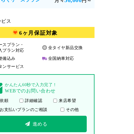
56,000
月々
円～
ービス
6ヶ月保証対象
ースプラン・
全タイヤ新品交換
入プラン対応
整備込み
全国納車対応
タンサービス
かんたん60秒で入力完了！
WEBでのお問い合わせ
依頼
詳細確認
来店希望
お支払いプランのご相談
その他
進める