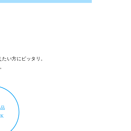
えたい方にピッタリ。
。
入品
K