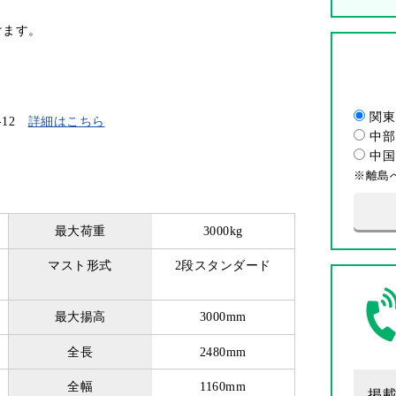
けます。
関東
-12
詳細はこちら
中部
中国
※離島
最大荷重
3000kg
マスト形式
2段スタンダード
最大揚高
3000mm
全長
2480mm
全幅
1160mm
掲