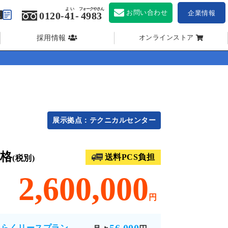
よい
フォークやさん
お問い合わせ
企業情報
0120-
41
-
4983
採用情報
オンラインストア
展示拠点：テクニカルセンター
格
送料PCS負担
(税別)
2,600,000
円
くらくリースプラン