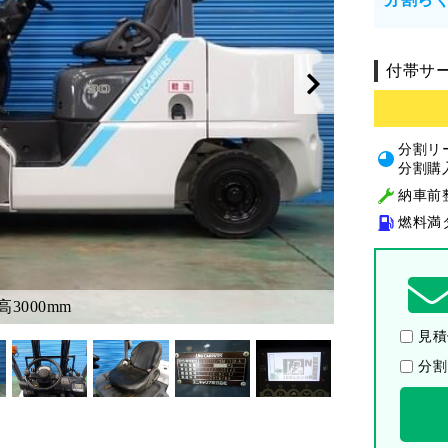
付帯サ
分割リ
分割購
納車前
燃料満
3000mm
見積
分割