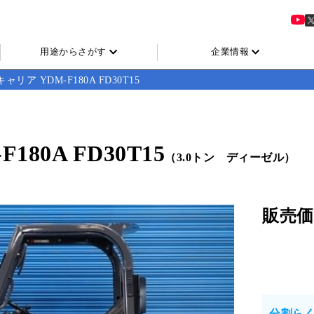
用途からさがす
企業情報
ャリア YDM-F180A FD30T15
80A FD30T15
（3.0トン ディーゼル）
販売価
分割ら