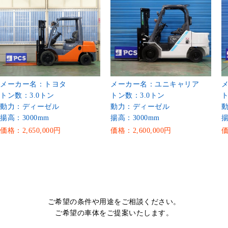
メーカー名：トヨタ
メーカー名：ユニキャリア
トン数：3.0トン
トン数：3.0トン
ト
動力：ディーゼル
動力：ディーゼル
揚高：3000mm
揚高：3000mm
揚
価格：2,650,000円
価格：2,600,000円
価
ご希望の条件や用途をご相談ください。
ご希望の車体をご提案いたします。