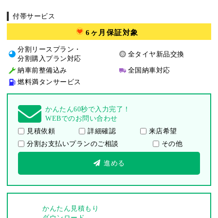
付帯サービス
6ヶ月保証対象
分割リースプラン・
全タイヤ新品交換
分割購入プラン対応
納車前整備込み
全国納車対応
燃料満タンサービス
かんたん60秒で入力完了！
WEBでのお問い合わせ
見積依頼
詳細確認
来店希望
分割お支払いプランのご相談
その他
進める
かんたん見積もり
ダウンロード