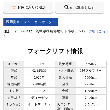
お気に入りに追加
他の車両を探す
展示拠点：テクニカルセンター
住所：〒306-0432 茨城県猿島郡境町下小橋867-12
詳細はこち
ら
フォークリフト情報
メーカー
トヨタ
最大荷重
2750kg
型式
02-8FD30
マスト形式
3段フルフリー
年式
2020年
最大揚高
5000mm
稼働時間
7588時間
全長
2750mm
トン数
3.0トン
全幅
1200mm
カテゴリ
ディーゼル
車高
2410mm
ミッション
オートマ（AT）
カウンター
シングル
車 前輪タ