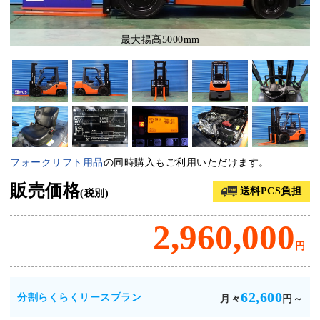
最大揚高5000mm
フォークリフト用品
の同時購入もご利用いただけます。
販売価格
送料PCS負担
(税別)
2,960,000
円
62,600
分割らくらくリースプラン
月々
円～