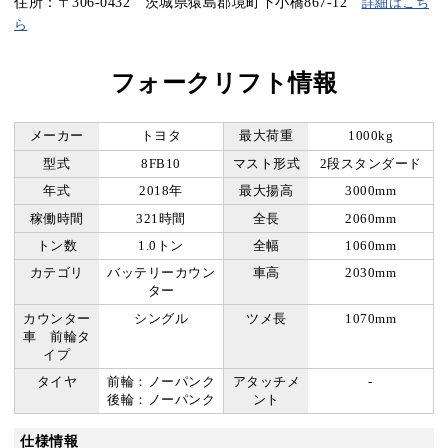
住所：〒306-0432 茨城県猿島郡境町下小橋867-12
詳細はこち
ら
フォークリフト情報
メーカー
トヨタ
最大荷重
1000kg
型式
8FB10
マスト形式
2段スタンダード
年式
2018年
最大揚高
3000mm
稼働時間
321時間
全長
2060mm
トン数
1.0トン
全幅
1060mm
カテゴリ
バッテリーカウン
車高
2030mm
ター
カウンター
シングル
ツメ長
1070mm
車 前輪タ
イプ
タイヤ
前輪：ノーパンク
アタッチメ
-
後輪：ノーパンク
ント
仕様情報