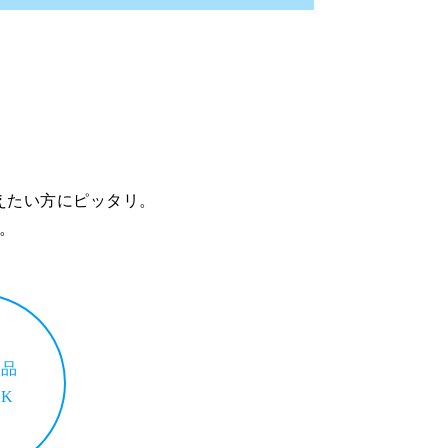
えたい方にピッタリ。
。
入品
K