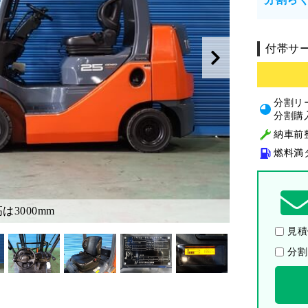
付帯サ
分割リ
分割購
納車前
燃料満
は3000mm
見積
分割