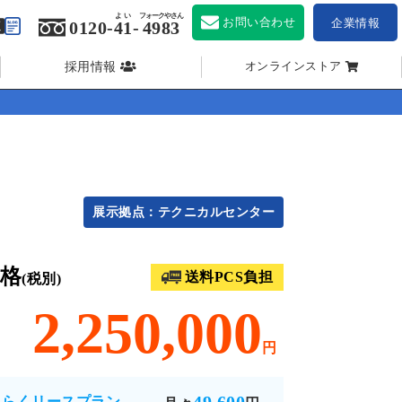
よい
フォークやさん
お問い合わせ
企業情報
0120-
41
-
4983
採用情報
オンラインストア
展示拠点：テクニカルセンター
格
送料PCS負担
(税別)
2,250,000
円
くらくリースプラン