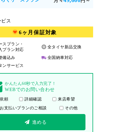
49,600
月々
円～
ービス
6ヶ月保証対象
ースプラン・
全タイヤ新品交換
入プラン対応
整備込み
全国納車対応
タンサービス
かんたん60秒で入力完了！
WEBでのお問い合わせ
依頼
詳細確認
来店希望
お支払いプランのご相談
その他
進める