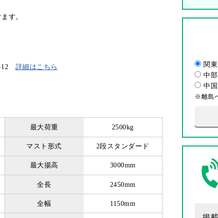
けます。
関東
-12
詳細はこちら
中部
中国
※離島
最大荷重
2500kg
マスト形式
2段スタンダード
最大揚高
3000mm
全長
2450mm
全幅
1150mm
掲