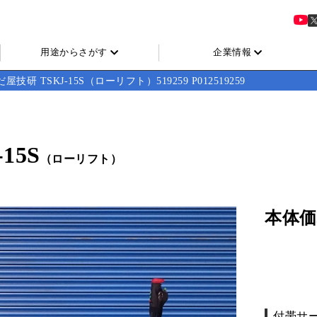
用途からさがす
企業情報
屋技研 TSKJ-15S（ローリフト）519259 P012519259
15S
（ローリフト）
本体価
付帯サ