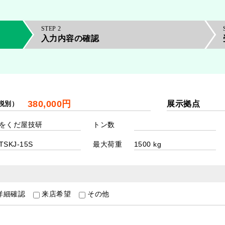
2
入力内容の確認
展示拠点
税別）
トン数
最大荷重
詳細確認
来店希望
その他