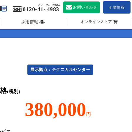
よい
フォークやさん
お問い合わせ
企業情報
0120-
41
-
4983
採用情報
オンラインストア
展示拠点：テクニカルセンター
格
(税別)
380,000
円
ービス