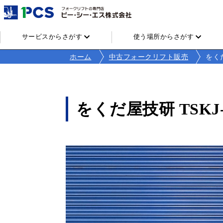
サービスからさがす
使う場所からさがす
ホーム
中古フォークリフト販売
をくだ
をくだ屋技研 TSKJ-