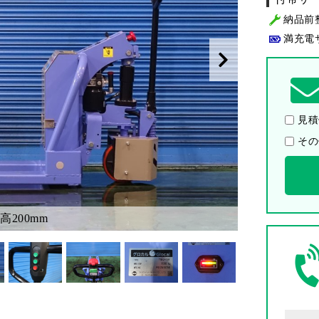
納品前
満充電
見積
その
高200mm