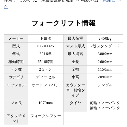
住所：〒306-0432 茨城県猿島郡境町下小橋867-12
詳細はこち
ら
フォークリフト情報
メーカー
トヨタ
最大荷重
2450kg
型式
02-8FD25
マスト形式
2段スタンダード
年式
2016年
最大揚高
3000mm
稼働時間
6516時間
全長
2600mm
トン数
2.5トン
全幅
1150mm
カテゴリ
ディーゼル
車高
2090mm
ミッション
オートマ（AT）
カウンター
シングル
車 前輪タ
イプ
ツメ長
1970mm
タイヤ
前輪：ノーパンク
後輪：ノーパンク
アタッチメ
フォークシフター
ント