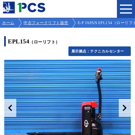
ホーム
中古フォークリフト販売
E-P JAPAN EPL154（ローリフト
EPL154
（ローリフト）
展示拠点：テクニカルセンター