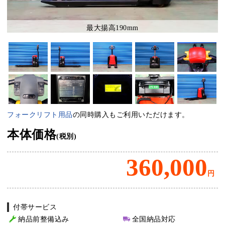
最大揚高190mm
フォークリフト用品
の同時購入もご利用いただけます。
本体価格
(税別)
360,000
円
付帯サービス
納品前整備込み
全国納品対応