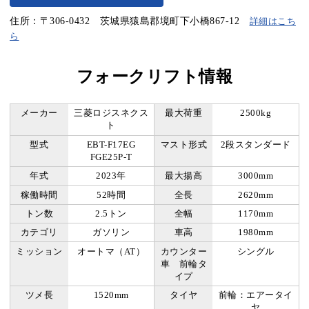
住所：〒306-0432 茨城県猿島郡境町下小橋867-12
詳細はこち
ら
フォークリフト情報
メーカー
三菱ロジスネクス
最大荷重
2500kg
ト
型式
EBT-F17EG
マスト形式
2段スタンダード
FGE25P-T
年式
2023年
最大揚高
3000mm
稼働時間
52時間
全長
2620mm
トン数
2.5トン
全幅
1170mm
カテゴリ
ガソリン
車高
1980mm
ミッション
オートマ（AT）
カウンター
シングル
車 前輪タ
イプ
ツメ長
1520mm
タイヤ
前輪：エアータイ
ヤ