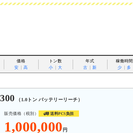
価格
トン数
年式
稼働時間
安
高
小
大
古
新
少
多
300
（1.0トン バッテリーリーチ）
販売価格（税別）
送料PCS負担
1,000,000
円