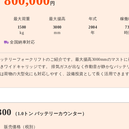
800,000
円
最大荷重
最大揚高
年式
稼働
1500
3000
2004
7
kg
mm
年
時
全国納車対応
ッテリーフォークリフトのご紹介です。最大揚高3000mmのマストに
きワイドキャリッジです。 排気ガスが出なく作動音が静かなバッテ
は荷物の大型化にも対応しやすく、設備投資として長く活用できま
300
（1.0トン バッテリーカウンター）
販売価格（税別）