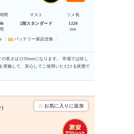
時間
マスト
ツメ長
86
2段スタンダード
1220
間
mm
み
バッテリー新品交換
メの長さは1220mmになります。 市場では珍し
備を実施して、安心してご使用いただける状態で
。
お気に入りに追加
ー）