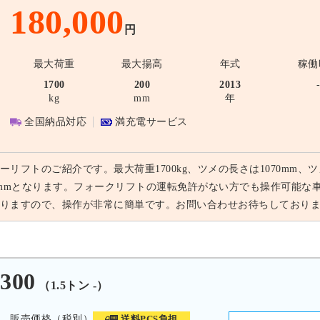
180,000
円
最大荷重
最大揚高
年式
稼働
1700
200
2013
kg
mm
年
全国納品対応
満充電サービス
ーリフトのご紹介です。最大荷重1700kg、ツメの長さは1070mm、ツ
0mmとなります。フォークリフトの運転免許がない方でも操作可能な
りますので、操作が非常に簡単です。お問い合わせお待ちしており
300
（1.5トン -）
販売価格（税別）
送料PCS負担