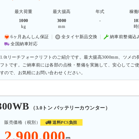
最大荷重
最大揚高
年式
稼働
1000
3000
-
10
kg
mm
時
6ヶ月あんしん保証
全タイヤ新品交換
納車前整備込
全国納車対応
1.0tリーチフォークリフトのご紹介です。最大揚高3000mm、ツメの
フトです。ご納車前には各部の点検・整備を実施して、安心してご
すので、お気軽にお問い合わせください。
300WB
（3.0トン バッテリーカウンター）
販売価格（税別）
送料PCS負担
2,900,000