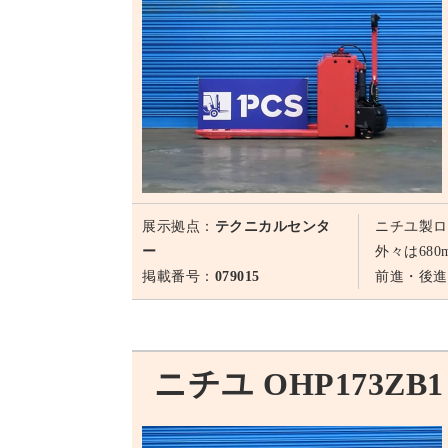
展示拠点：
テクニカルセンタ
ニチユ製ロ
ー
外々は68
掲載番号：
079015
前進・後進
ニチユ OHP173ZB1