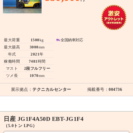
最大荷重
1500
kg
全国納車対応
最大揚高
3000
mm
年式
2021
年
稼働時間
7481
時間
マスト
2段フルフリー
ツメ長
1070
mm
展示拠点：
テクニカルセンター
掲載番号：
004736
日産 JG1F4A50D EBT-JG1F4
（5.0トン LPG）