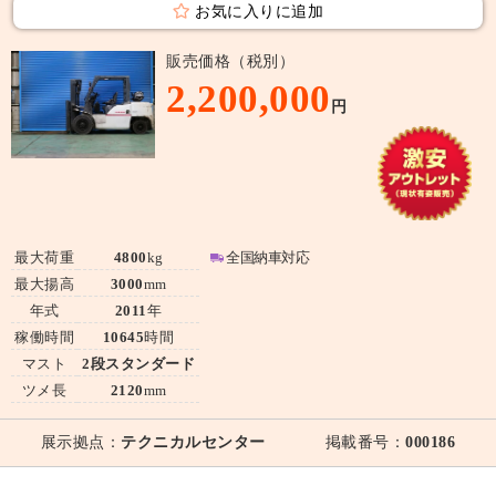
お気に入りに追加
販売価格（税別）
2,200,000
円
最大荷重
4800
kg
全国納車対応
最大揚高
3000
mm
年式
2011
年
稼働時間
10645
時間
マスト
2段スタンダード
ツメ長
2120
mm
展示拠点：
テクニカルセンター
掲載番号：
000186