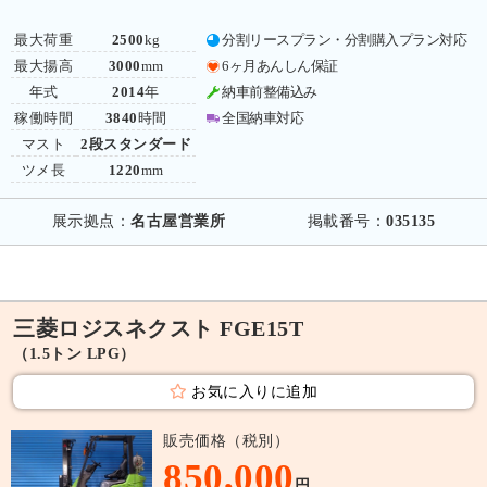
最大荷重
2500
kg
分割リースプラン・分割購入プラン対応
最大揚高
3000
mm
6ヶ月あんしん保証
年式
2014
年
納車前整備込み
稼働時間
3840
時間
全国納車対応
マスト
2段スタンダード
ツメ長
1220
mm
展示拠点：
名古屋営業所
掲載番号：
035135
三菱ロジスネクスト FGE15T
（1.5トン LPG）
お気に入りに追加
販売価格（税別）
850,000
円