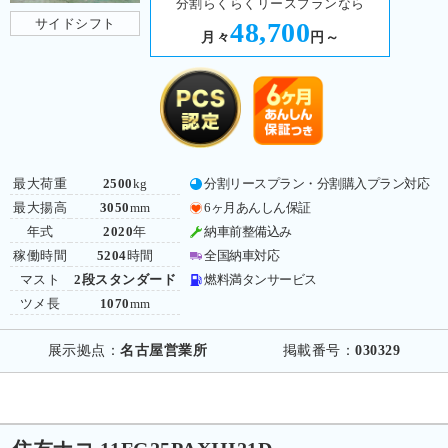
分割らくらくリースプランなら
サイドシフト
48,700
月々
円～
最大荷重
2500
kg
分割リースプラン・分割購入プラン対応
最大揚高
3050
mm
6ヶ月あんしん保証
年式
2020
年
納車前整備込み
稼働時間
5204
時間
全国納車対応
マスト
2段スタンダード
燃料満タンサービス
ツメ長
1070
mm
展示拠点：
名古屋営業所
掲載番号：
030329