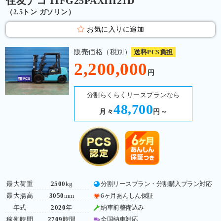
住友ナコ 11FG25PAXIII21D
（2.5トン ガソリン）
お気に入りに追加
販売価格（税別）
送料PCS負担
2,200,000
円
分割らくらくリースプランなら
48,700
月々
円～
最大荷重
2500
kg
分割リースプラン・分割購入プラン対応
最大揚高
3050
mm
6ヶ月あんしん保証
年式
2020
年
納車前整備込み
稼働時間
2709
時間
全国納車対応