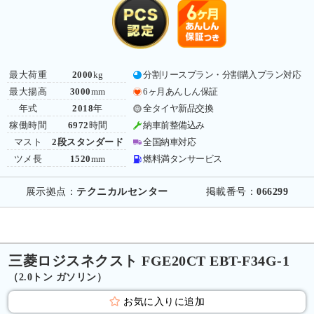
最大荷重
2000
kg
分割リースプラン・分割購入プラン対応
最大揚高
3000
mm
6ヶ月あんしん保証
年式
2018
年
全タイヤ新品交換
稼働時間
6972
時間
納車前整備込み
マスト
2段スタンダード
全国納車対応
ツメ長
1520
mm
燃料満タンサービス
展示拠点：
テクニカルセンター
掲載番号：
066299
三菱ロジスネクスト FGE20CT EBT-F34G-1
（2.0トン ガソリン）
お気に入りに追加