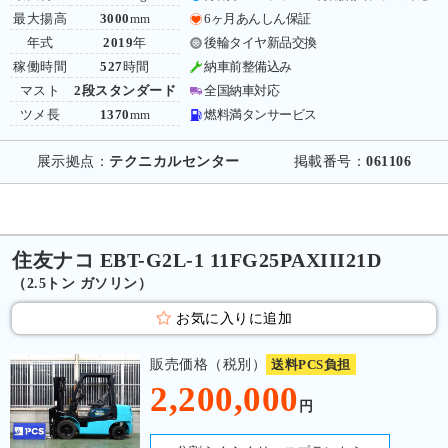
最大揚高
3000
mm
6ヶ月あんしん保証
年式
2019
年
後輪タイヤ新品交換
稼働時間
527
時間
納車前整備込み
マスト
2段スタンダード
全国納車対応
ツメ長
1370
mm
燃料満タンサービス
展示拠点：
テクニカルセンター
掲載番号：
061106
住友ナコ EBT-G2L-1 11FG25PAXIII21D
（2.5トン ガソリン）
お気に入りに追加
販売価格（税別）
送料PCS負担
2,200,000
円