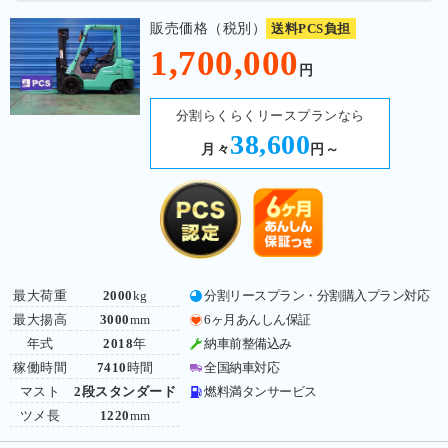
販売価格（税別）
送料PCS負担
1,700,000
円
分割らくらくリースプランなら
38,600
月々
円～
最大荷重
2000
kg
分割リースプラン・分割購入プラン対応
最大揚高
3000
mm
6ヶ月あんしん保証
年式
2018
年
納車前整備込み
稼働時間
7410
時間
全国納車対応
マスト
2段スタンダード
燃料満タンサービス
ツメ長
1220
mm