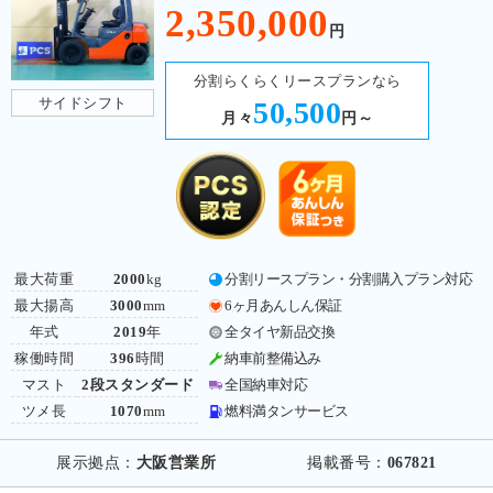
2,350,000
円
分割らくらくリースプランなら
サイドシフト
50,500
月々
円～
最大荷重
2000
kg
分割リースプラン・分割購入プラン対応
最大揚高
3000
mm
6ヶ月あんしん保証
年式
2019
年
全タイヤ新品交換
稼働時間
396
時間
納車前整備込み
マスト
2段スタンダード
全国納車対応
ツメ長
1070
mm
燃料満タンサービス
展示拠点：
大阪営業所
掲載番号：
067821