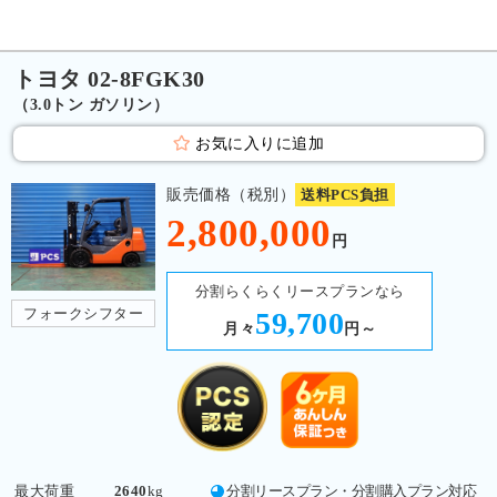
トヨタ 02-8FGK30
（3.0トン ガソリン）
お気に入りに追加
販売価格（税別）
送料PCS負担
2,800,000
円
分割らくらくリースプランなら
フォークシフター
59,700
月々
円～
最大荷重
2640
kg
分割リースプラン・分割購入プラン対応