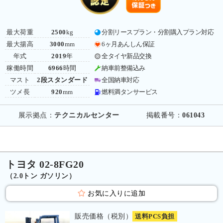
最大荷重
2500
kg
分割リースプラン・分割購入プラン対応
最大揚高
3000
mm
6ヶ月あんしん保証
年式
2019
年
全タイヤ新品交換
稼働時間
6966
時間
納車前整備込み
マスト
2段スタンダード
全国納車対応
ツメ長
920
mm
燃料満タンサービス
展示拠点：
テクニカルセンター
掲載番号：
061043
トヨタ 02-8FG20
（2.0トン ガソリン）
お気に入りに追加
販売価格（税別）
送料PCS負担