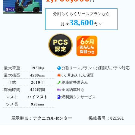
円
分割らくらくリースプランなら
38,600
月々
円～
最大荷重
1950
kg
分割リースプラン・分割購入プラン対応
最大揚高
4500
mm
6ヶ月あんしん保証
年式
2019
年
納車前整備込み
稼働時間
422
時間
全国納車対応
マスト
ハイマスト
燃料満タンサービス
ツメ長
920
mm
展示拠点：
テクニカルセンター
掲載番号：
021561