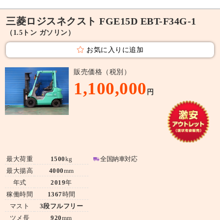
三菱ロジスネクスト FGE15D EBT-F34G-1
（1.5トン ガソリン）
お気に入りに追加
販売価格（税別）
1,100,000
円
最大荷重
1500
kg
全国納車対応
最大揚高
4000
mm
年式
2019
年
稼働時間
1367
時間
マスト
3段フルフリー
ツメ長
920
mm