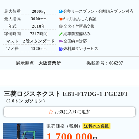
最大荷重
2000
kg
分割リースプラン・分割購入プラン対応
最大揚高
3000
mm
6ヶ月あんしん保証
年式
2018
年
全タイヤ新品交換
稼働時間
7217
時間
納車前整備込み
マスト
2段スタンダード
全国納車対応
ツメ長
1520
mm
燃料満タンサービス
展示拠点：
大阪営業所
掲載番号：
066297
三菱ロジスネクスト EBT-F17DG-1 FGE20T
（2.0トン ガソリン）
お気に入りに追加
販売価格（税別）
送料PCS負担
1,700,000