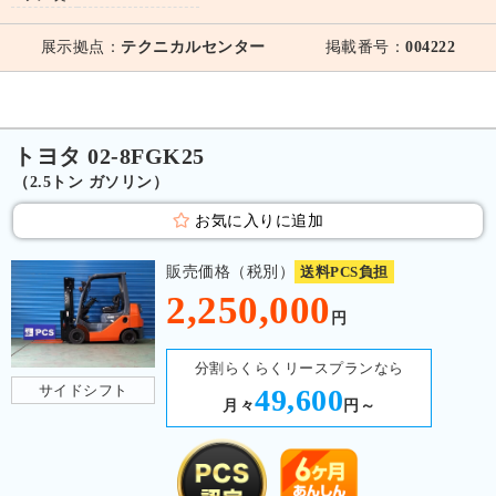
展示拠点：
テクニカルセンター
掲載番号：
004222
トヨタ 02-8FGK25
（2.5トン ガソリン）
お気に入りに追加
販売価格（税別）
送料PCS負担
2,250,000
円
分割らくらくリースプランなら
サイドシフト
49,600
月々
円～