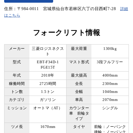
住所：〒984-0011 宮城県仙台市若林区六丁の目西町7-28
詳細
はこちら
フォークリフト情報
メーカー
三菱ロジスネクス
最大荷重
1300kg
ト
型式
EBT-F34D-1
マスト形式
3段フルフリー
FGE15T
年式
2018年
最大揚高
4000mm
稼働時間
2725時間
全長
2300mm
トン数
1.5トン
全幅
1040mm
カテゴリ
ガソリン
車高
2070mm
ミッション
オートマ（AT）
カウンター
シングル
車 前輪タ
イプ
ツメ長
1670mm
タイヤ
前輪：ノーパンク
後輪：ノーパンク