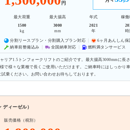
月々
円
最大荷重
最大揚高
年式
稼働
1500
3000
2021
20
kg
mm
年
時
分割リースプラン・分割購入プラン対応
6ヶ月あんしん保
納車前整備込み
全国納車対応
燃料満タンサービス
ャリア1.5トンフォークリフトのご紹介です。最大揚高3000mmに長
様で様々な業種で長くご使用いただけます。ご納車時にはしっかり
ご試乗ください。お問い合わせお待ちしております。
ン ディーゼル）
販売価格（税別）