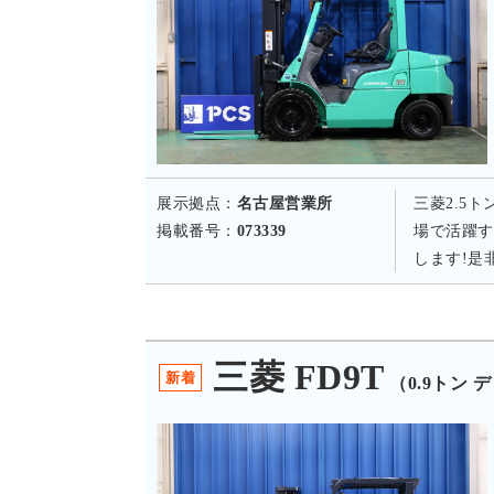
展示拠点：
名古屋営業所
三菱2.5
掲載番号：
073339
場で活躍す
します!是
三菱 FD9T
新着
（0.9トン 