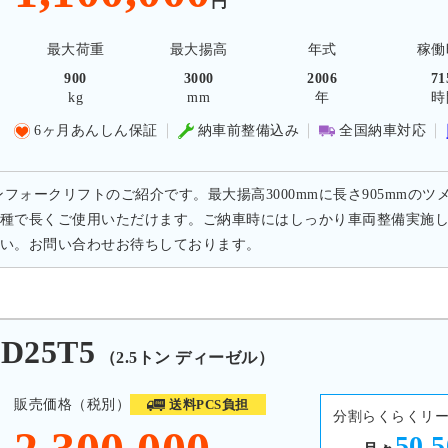
円
最大荷重
最大揚高
年式
稼働
900
3000
2006
71
kg
mm
年
時
6ヶ月あんしん保証
納車前整備込み
全国納車対応
トンフォークリフトのご紹介です。最大揚高3000mmに長さ905mmの
種で長くご使用いただけます。ご納車時にはしっかり車両整備実施し
い。お問い合わせお待ちしております。
25T5
（2.5トン ディーゼル）
販売価格（税別）
送料PCS負担
分割らくらくリ
50,