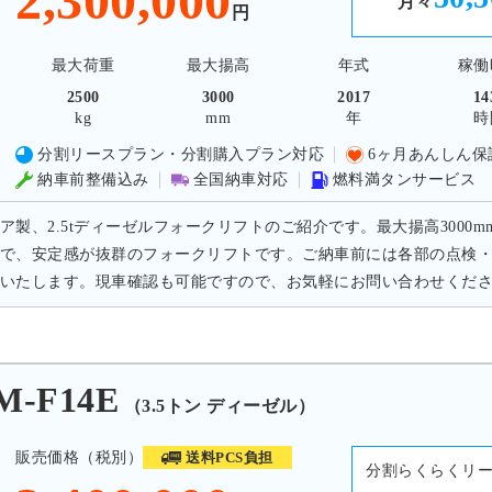
2,300,000
月々
円
最大荷重
最大揚高
年式
稼働
2500
3000
2017
14
kg
mm
年
時
分割リースプラン・分割購入プラン対応
6ヶ月あんしん保
納車前整備込み
全国納車対応
燃料満タンサービス
ア製、2.5tディーゼルフォークリフトのご紹介です。最大揚高3000m
で、安定感が抜群のフォークリフトです。ご納車前には各部の点検
いたします。現車確認も可能ですので、お気軽にお問い合わせくだ
M-F14E
（3.5トン ディーゼル）
販売価格（税別）
送料PCS負担
分割らくらくリ