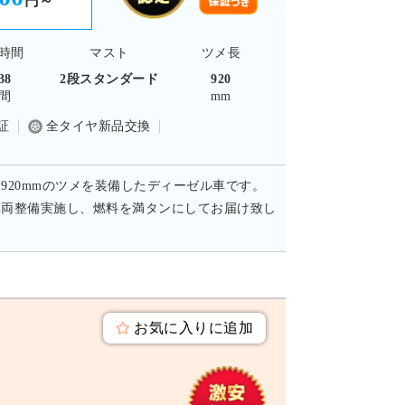
円～
時間
マスト
ツメ長
38
2段スタンダード
920
間
mm
証
全タイヤ新品交換
さ920mmのツメを装備したディーゼル車です。
車両整備実施し、燃料を満タンにしてお届け致し
お気に入りに追加