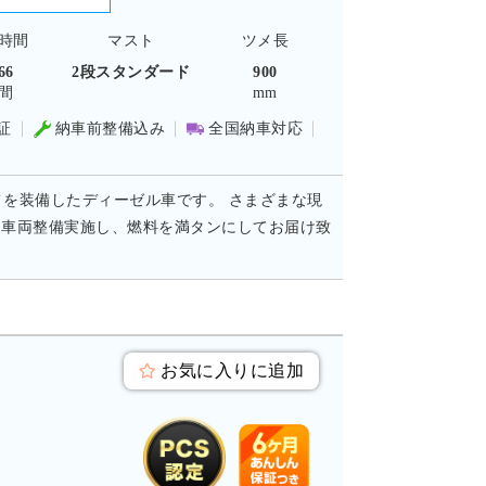
時間
マスト
ツメ長
66
2段スタンダード
900
間
mm
証
納車前整備込み
全国納車対応
ツメを装備したディーゼル車です。 さまざまな現
り車両整備実施し、燃料を満タンにしてお届け致
お気に入りに追加