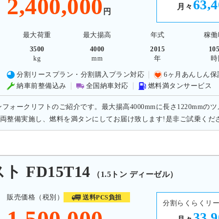
2,400,000
63,
月々
円
最大荷重
最大揚高
年式
稼働
3500
4000
2015
10
kg
mm
年
時
分割リースプラン・分割購入プラン対応
6ヶ月あんしん保
納車前整備込み
全国納車対応
燃料満タンサービス
トンフォークリフトのご紹介です。最大揚高4000mmに長さ1220mm
両整備実施し、燃料を満タンにしてお届け致します!是非ご試乗くだ
 FD15T14
（1.5トン ディーゼル）
販売価格（税別）
送料PCS負担
分割らくらくリ
1,500,000
33,