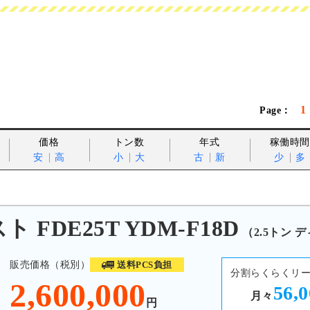
1
価格
トン数
年式
稼働時間
安
高
小
大
古
新
少
多
FDE25T YDM-F18D
（2.5トン 
販売価格（税別）
送料PCS負担
分割らくらくリ
2,600,000
56,
月々
円