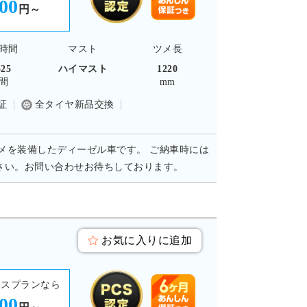
400
円～
時間
マスト
ツメ長
525
ハイマスト
1220
間
mm
証
全タイヤ新品交換
のツメを装備したディーゼル車です。 ご納車時には
さい。お問い合わせお待ちしております。
お気に入りに追加
ースプランなら
900