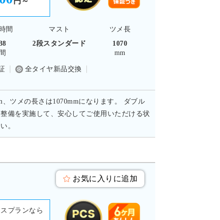
円～
時間
マスト
ツメ長
38
2段スタンダード
1070
間
mm
証
全タイヤ新品交換
m、ツメの長さは1070mmになります。 ダブル
・整備を実施して、安心してご使用いただける状
さい。
お気に入りに追加
ースプランなら