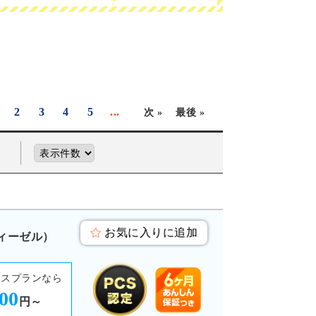
2
3
4
5
...
次 »
最後 »
お気に入りに追加
ディーゼル）
ースプランなら
000
円～