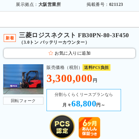
展示拠点：
大阪営業所
掲載番号：
021123
三菱ロジスネクスト FB30PN-80-3F450
新着
（3.0トン バッテリーカウンター）
お気に入りに追加
販売価格（税別）
送料PCS負担
3,300,000
円
分割らくらくリースプランなら
回転フォーク
68,800
月々
円～