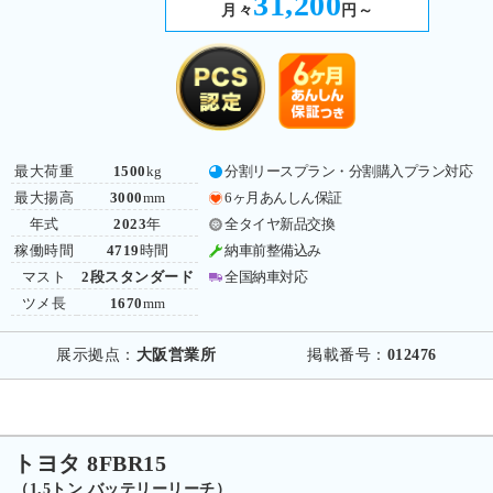
31,200
月々
円～
最大荷重
1500
kg
分割リースプラン・分割購入プラン対応
最大揚高
3000
mm
6ヶ月あんしん保証
年式
2023
年
全タイヤ新品交換
稼働時間
4719
時間
納車前整備込み
マスト
2段スタンダード
全国納車対応
ツメ長
1670
mm
展示拠点：
大阪営業所
掲載番号：
012476
トヨタ 8FBR15
（1.5トン バッテリーリーチ）