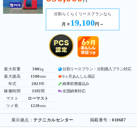
円
分割らくらくリースプランなら
19,100
月々
円～
最大荷重
500
kg
分割リースプラン・分割購入プラン対応
最大揚高
1500
mm
6ヶ月あんしん保証
年式
2023
年
納車前整備込み
稼働時間
35
時間
全国納車対応
マスト
ローマスト
ツメ長
1220
mm
展示拠点：
テクニカルセンター
掲載番号：
010687