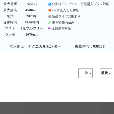
最大荷重
1450
kg
分割リースプラン・分割購入プラン対応
最大揚高
4500
mm
6ヶ月あんしん保証
年式
2023
年
新品タイヤ交換あり
稼働時間
4906
時間
納車前整備込み
マスト
3段フルフリー
全国納車対応
ツメ長
1070
mm
展示拠点：
テクニカルセンター
掲載番号：
038178
次 »
最後 »