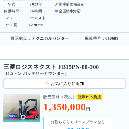
年式
2023
年
納車前整備込み
稼働時間
16
時間
全国納車対応
マスト
ローマスト
ツメ長
1220
mm
展示拠点：
テクニカルセンター
掲載番号：
010689
三菱ロジスネクスト FB15PN-80-300
（1.5トン バッテリーカウンター）
お気に入りに追加
販売価格（税別）
送料PCS負担
1,350,000
円
分割らくらくリースプランなら