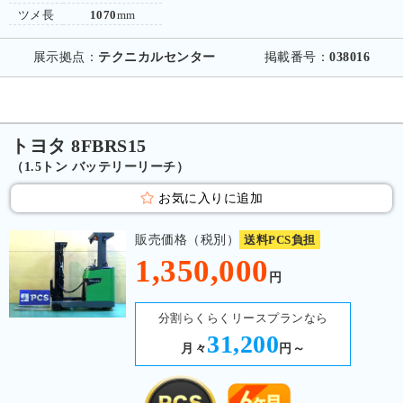
ツメ長
1070
mm
展示拠点：
テクニカルセンター
掲載番号：
038016
トヨタ 8FBRS15
（1.5トン バッテリーリーチ）
お気に入りに追加
販売価格（税別）
送料PCS負担
1,350,000
円
分割らくらくリースプランなら
31,200
月々
円～