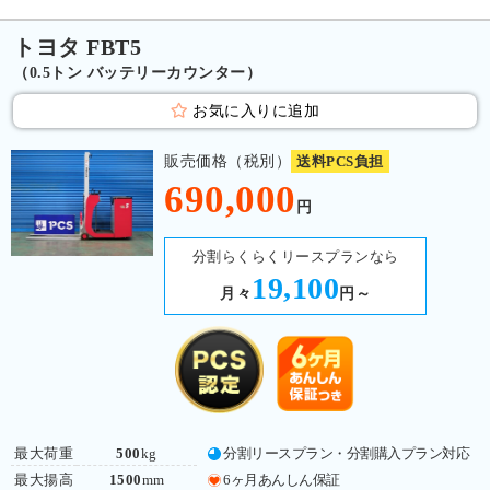
トヨタ FBT5
（0.5トン バッテリーカウンター）
お気に入りに追加
販売価格（税別）
送料PCS負担
690,000
円
分割らくらくリースプランなら
19,100
月々
円～
最大荷重
500
kg
分割リースプラン・分割購入プラン対応
最大揚高
1500
mm
6ヶ月あんしん保証