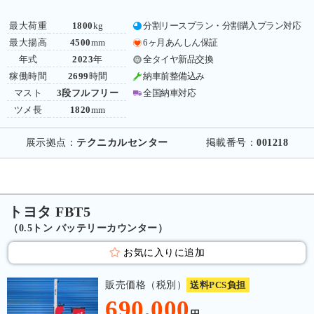
最大荷重
1800
kg
分割リースプラン・分割購入プラン対応
最大揚高
4500
mm
6ヶ月あんしん保証
年式
2023
年
全タイヤ新品交換
稼働時間
2699
時間
納車前整備込み
マスト
3段フルフリー
全国納車対応
ツメ長
1820
mm
展示拠点：
テクニカルセンター
掲載番号：
001218
トヨタ FBT5
（0.5トン バッテリーカウンター）
お気に入りに追加
販売価格（税別）
送料PCS負担
690,000