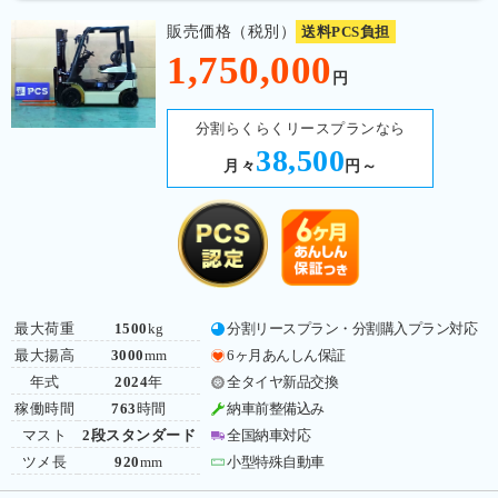
販売価格（税別）
送料PCS負担
1,750,000
円
分割らくらくリースプランなら
38,500
月々
円～
最大荷重
1500
kg
分割リースプラン・分割購入プラン対応
最大揚高
3000
mm
6ヶ月あんしん保証
年式
2024
年
全タイヤ新品交換
稼働時間
763
時間
納車前整備込み
マスト
2段スタンダード
全国納車対応
ツメ長
920
mm
小型特殊自動車