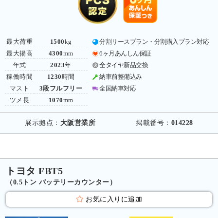
最大荷重
1500
kg
分割リースプラン・分割購入プラン対応
最大揚高
4300
mm
6ヶ月あんしん保証
年式
2023
年
全タイヤ新品交換
稼働時間
1230
時間
納車前整備込み
マスト
3段フルフリー
全国納車対応
ツメ長
1070
mm
展示拠点：
大阪営業所
掲載番号：
014228
トヨタ FBT5
（0.5トン バッテリーカウンター）
お気に入りに追加