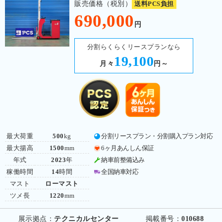
販売価格（税別）
送料PCS負担
690,000
円
分割らくらくリースプランなら
19,100
月々
円～
最大荷重
500
kg
分割リースプラン・分割購入プラン対応
最大揚高
1500
mm
6ヶ月あんしん保証
年式
2023
年
納車前整備込み
稼働時間
14
時間
全国納車対応
マスト
ローマスト
ツメ長
1220
mm
展示拠点：
テクニカルセンター
掲載番号：
010688