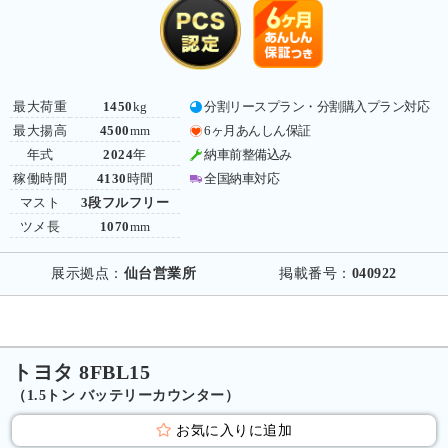
最大荷重
1450
kg
分割リースプラン・分割購入プラン対応
最大揚高
4500
mm
6ヶ月あんしん保証
年式
2024
年
納車前整備込み
稼働時間
4130
時間
全国納車対応
マスト
3段フルフリー
ツメ長
1070
mm
展示拠点：
仙台営業所
掲載番号：
040922
トヨタ 8FBL15
（1.5トン バッテリーカウンター）
お気に入りに追加