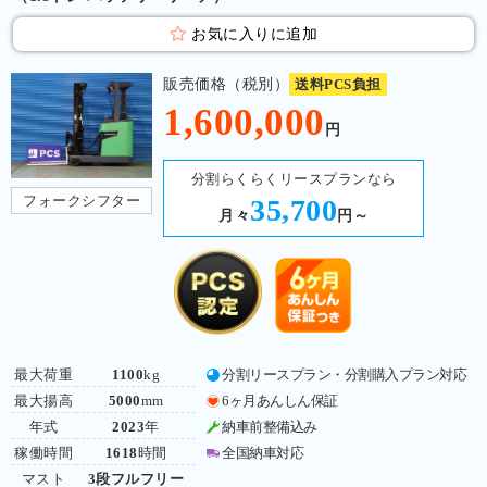
お気に入りに追加
販売価格（税別）
送料PCS負担
1,600,000
円
分割らくらくリースプランなら
フォークシフター
35,700
月々
円～
最大荷重
1100
kg
分割リースプラン・分割購入プラン対応
最大揚高
5000
mm
6ヶ月あんしん保証
年式
2023
年
納車前整備込み
稼働時間
1618
時間
全国納車対応
マスト
3段フルフリー