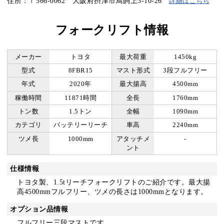
住所：〒566-0062 大阪府摂津市鳥飼上3-10-26
詳細はこちら
フォークリフト情報
メーカー
トヨタ
最大荷重
1450kg
型式
8FBR15
マスト形式
3段フルフリー
年式
2020年
最大揚高
4500mm
稼働時間
11871時間
全長
1760mm
トン数
1.5トン
全幅
1090mm
カテゴリ
バッテリーリーチ
車高
2240mm
ツメ長
1000mm
アタッチメ
-
ント
仕様情報
トヨタ製、1.5tリーチフォークリフトのご紹介です。最大揚
高4500mmフルフリー、ツメの長さは1000mmとなります。
オプション品情報
フルフリー三段マストです。