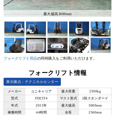
最大揚高3000mm
フォークリフト用品
の同時購入もご利用いただけます。
フォークリフト情報
展示拠点：テクニカルセンター
メーカー
ユニキャリア
最大荷重
2500kg
型式
FD25T4
マスト形式
2段スタンダード
年式
2015年
最大揚高
3000mm
稼働時間
44時間
全長
2560mm