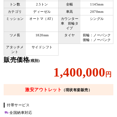
トン数
2.5トン
全幅
1145mm
カテゴリ
ディーゼル
車高
2070mm
ミッション
オートマ（AT）
カウンター
シングル
車 前輪タ
イプ
ツメ長
1820mm
タイヤ
前輪：ノーパンク
後輪：ノーパンク
アタッチメ
サイドシフト
ント
販売価格
(税別)
1,400,000
円
激安アウトレット
（現状有姿販売）
付帯サービス
全国納車対応