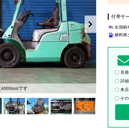
付帯サ
全国納
燃料満
見積
詳細
4000mmです
来店
その