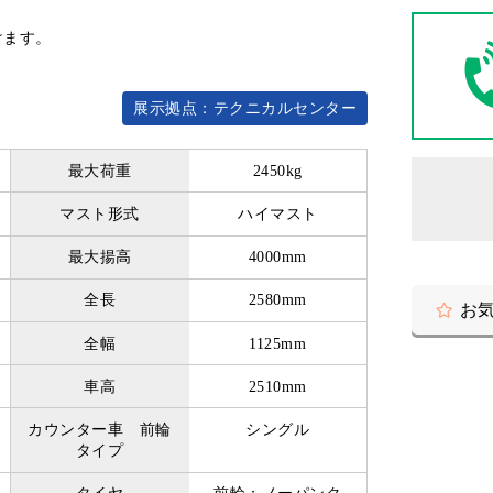
けます。
展示拠点：テクニカルセンター
最大荷重
2450kg
マスト形式
ハイマスト
最大揚高
4000mm
全長
2580mm
お
全幅
1125mm
車高
2510mm
カウンター車 前輪
シングル
タイプ