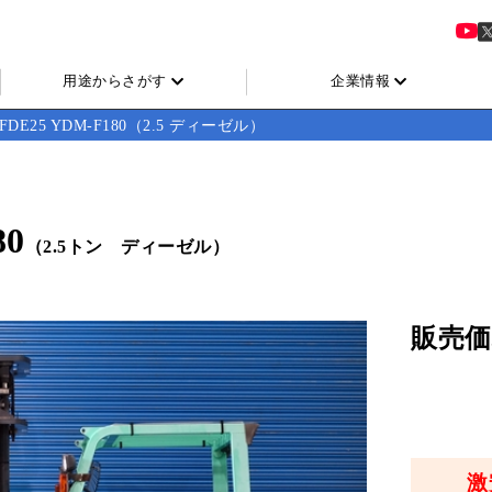
用途からさがす
企業情報
FDE25 YDM-F180（2.5 ディーゼル）
80
（2.5トン ディーゼル）
販売価
激