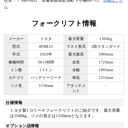
住所：〒306-0432 茨城県猿島郡境町下小橋867-12
詳細はこち
ら
フォークリフト情報
メーカー
トヨタ
最大荷重
1500kg
型式
8FBR15
マスト形式
2段スタンダード
年式
2020年
最大揚高
3000mm
稼働時間
5013時間
全長
1720mm
トン数
1.5トン
全幅
1095mm
カテゴリ
バッテリーリーチ
車高
2255mm
ツメ長
1150mm
アタッチメ
-
ント
仕様情報
トヨタ製1.5tリーチフォークリフトのご紹介です。最大荷重
は1500kg、ツメの長さは1150mmとなります。
オプション品情報