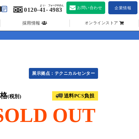
よい
フォークやさん
お問い合わせ
企業情報
0120-
41
-
4983
採用情報
オンラインストア
展示拠点：テクニカルセンター
格
送料PCS負担
(税別)
SOLD OUT