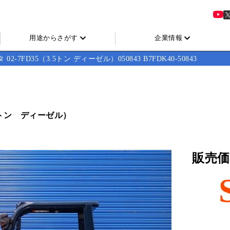
用途からさがす
企業情報
 02-7FD35（3.5トン ディーゼル）050843 B7FDK40-50843
5トン ディーゼル）
販売価