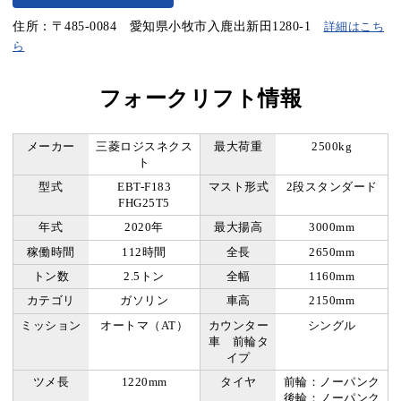
住所：〒485-0084 愛知県小牧市入鹿出新田1280-1
詳細はこち
ら
フォークリフト情報
メーカー
三菱ロジスネクス
最大荷重
2500kg
ト
型式
EBT-F183
マスト形式
2段スタンダード
FHG25T5
年式
2020年
最大揚高
3000mm
稼働時間
112時間
全長
2650mm
トン数
2.5トン
全幅
1160mm
カテゴリ
ガソリン
車高
2150mm
ミッション
オートマ（AT）
カウンター
シングル
車 前輪タ
イプ
ツメ長
1220mm
タイヤ
前輪：ノーパンク
後輪：ノーパンク