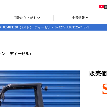
用途からさがす
企業情報
 02-8FD20（2.0トン ディーゼル）074279 A8FD25-74279
0トン ディーゼル）
販売価