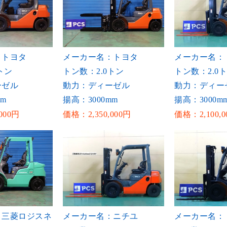
：トヨタ
メーカー名：トヨタ
メーカー名：
トン
トン数：2.0トン
トン数：2.0
ーゼル
動力：ディーゼル
動力：ディー
mm
揚高：3000mm
揚高：3000m
000円
価格：2,350,000円
価格：2,100,0
：三菱ロジスネ
メーカー名：ニチユ
メーカー名：