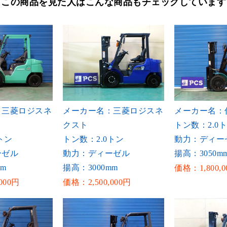
この商品を見た人はこんな商品もチェックしています
：三菱ロジスネ
メーカー名：三菱ロジスネ
メーカー名：
クスト
トン数：2.0
トン
トン数：2.0トン
動力：ディー
ーゼル
動力：ディーゼル
揚高：3050m
mm
揚高：3000mm
価格：1,800,0
000円
価格：2,500,000円