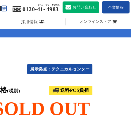
よい
フォークやさん
お問い合わせ
企業情報
0120-
41
-
4983
採用情報
オンラインストア
展示拠点：テクニカルセンター
格
送料PCS負担
(税別)
SOLD OUT