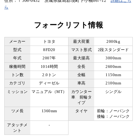
住所：〒306-0432 茨城県猿島郡境町下小橋867-12
詳細はこち
ら
フォークリフト情報
メーカー
トヨタ
最大荷重
2000kg
型式
8FD20
マスト形式
2段スタンダード
年式
2007年
最大揚高
3000mm
稼働時間
1014時間
全長
2600mm
トン数
2.0トン
全幅
1150mm
カテゴリ
ディーゼル
車高
2100mm
ミッション
マニュアル（MT）
カウンター
シングル
車 前輪タ
イプ
ツメ長
1360mm
タイヤ
前輪：ノーパンク
後輪：ノーパンク
アタッチメ
-
ント