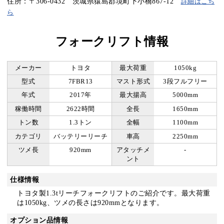
住所：〒306-0432 茨城県猿島郡境町下小橋867-12
詳細はこち
ら
フォークリフト情報
メーカー
トヨタ
最大荷重
1050kg
型式
7FBR13
マスト形式
3段フルフリー
年式
2017年
最大揚高
5000mm
稼働時間
2622時間
全長
1650mm
トン数
1.3トン
全幅
1100mm
カテゴリ
バッテリーリーチ
車高
2250mm
ツメ長
920mm
アタッチメ
-
ント
仕様情報
トヨタ製1.3tリーチフォークリフトのご紹介です。最大荷重
は1050kg、ツメの長さは920mmとなります。
オプション品情報