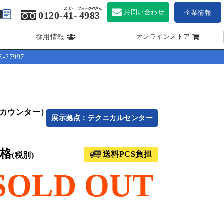
よい
フォークやさん
お問い合わせ
企業情報
0120-
41
-
4983
採用情報
オンラインストア
-27997
ーカウンター）
展示拠点：テクニカルセンター
格
送料PCS負担
(税別)
SOLD OUT