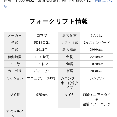
住所：〒306-0432 茨城県猿島郡境町下小橋867-12
詳細はこち
ら
フォークリフト情報
メーカー
コマツ
最大荷重
1750kg
型式
FD18C-21
マスト形式
2段スタンダード
年式
2012年
最大揚高
3000mm
稼働時間
1209時間
全長
2240mm
トン数
1.8トン
全幅
1020mm
カテゴリ
ディーゼル
車高
2030mm
ミッション
マニュアル（MT）
カウンター
シングル
車 前輪タ
イプ
ツメ長
920mm
タイヤ
前輪：エアータイ
ヤ
後輪：ノーパンク
アタッチメ
-
ント