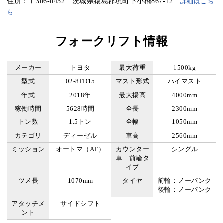
住所：〒306-0432 茨城県猿島郡境町下小橋867-12
詳細はこち
ら
フォークリフト情報
メーカー
トヨタ
最大荷重
1500kg
型式
02-8FD15
マスト形式
ハイマスト
年式
2018年
最大揚高
4000mm
稼働時間
5628時間
全長
2300mm
トン数
1.5トン
全幅
1050mm
カテゴリ
ディーゼル
車高
2560mm
ミッション
オートマ（AT）
カウンター
シングル
車 前輪タ
イプ
ツメ長
1070mm
タイヤ
前輪：ノーパンク
後輪：ノーパンク
アタッチメ
サイドシフト
ント