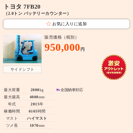
トヨタ 7FB20
（2.0トン バッテリーカウンター）
お気に入りに追加
販売価格（税別）
950,000
円
サイドシフト
最大荷重
2000
kg
全国納車対応
最大揚高
4000
mm
年式
2015
年
稼働時間
6165
時間
マスト
ハイマスト
ツメ長
1070
mm