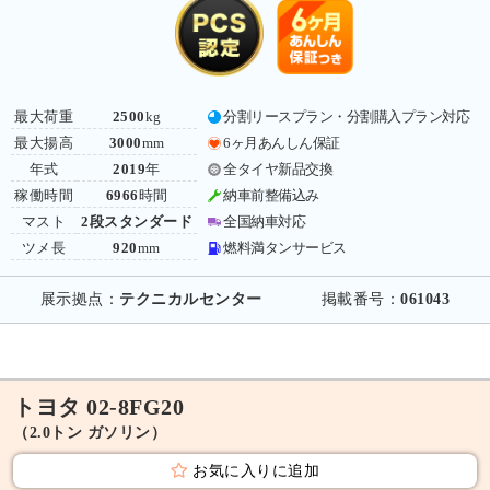
最大荷重
2500
kg
分割リースプラン・分割購入プラン対応
最大揚高
3000
mm
6ヶ月あんしん保証
年式
2019
年
全タイヤ新品交換
稼働時間
6966
時間
納車前整備込み
マスト
2段スタンダード
全国納車対応
ツメ長
920
mm
燃料満タンサービス
展示拠点：
テクニカルセンター
掲載番号：
061043
トヨタ 02-8FG20
（2.0トン ガソリン）
お気に入りに追加