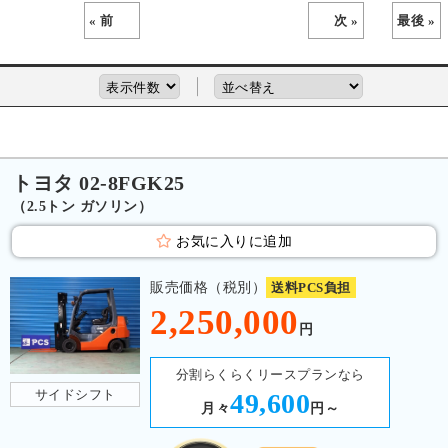
« 前
次 »
最後 »
トヨタ 02-8FGK25
（2.5トン ガソリン）
お気に入りに追加
販売価格（税別）
送料PCS負担
2,250,000
円
分割らくらくリースプランなら
サイドシフト
49,600
月々
円～