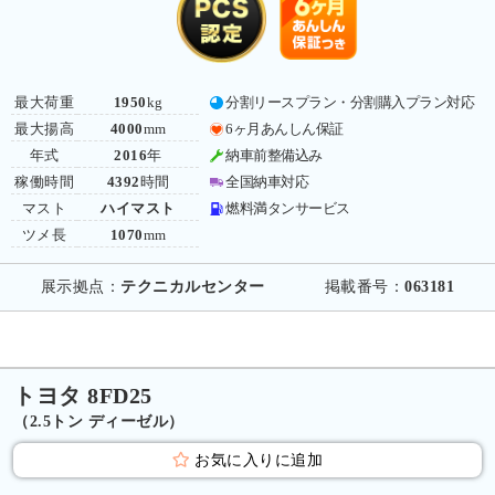
最大荷重
1950
kg
分割リースプラン・分割購入プラン対応
最大揚高
4000
mm
6ヶ月あんしん保証
年式
2016
年
納車前整備込み
稼働時間
4392
時間
全国納車対応
マスト
ハイマスト
燃料満タンサービス
ツメ長
1070
mm
展示拠点：
テクニカルセンター
掲載番号：
063181
トヨタ 8FD25
（2.5トン ディーゼル）
お気に入りに追加