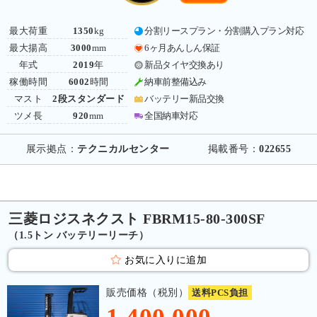
最大荷重
1350
kg
分割リースプラン・分割購入プラン対応
最大揚高
3000
mm
6ヶ月あんしん保証
年式
2019
年
新品タイヤ交換あり
稼働時間
6002
時間
納車前整備込み
マスト
2段スタンダード
バッテリー新品交換
ツメ長
920
mm
全国納車対応
展示拠点：
テクニカルセンター
掲載番号：
022655
三菱ロジスネクスト FBRM15-80-300SF
（1.5トン バッテリーリーチ）
お気に入りに追加
販売価格（税別）
送料PCS負担