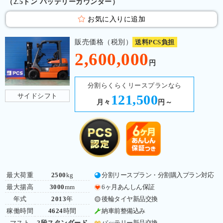
（2.5トン バッテリーカウンター）
お気に入りに追加
販売価格（税別）
送料PCS負担
2,600,000
円
分割らくらくリースプランなら
サイドシフト
121,500
月々
円～
最大荷重
2500
kg
分割リースプラン・分割購入プラン対応
最大揚高
3000
mm
6ヶ月あんしん保証
年式
2013
年
後輪タイヤ新品交換
稼働時間
4624
時間
納車前整備込み
マスト
2段スタンダード
バッテリー新品交換