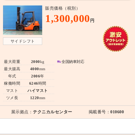
販売価格（税別）
1,300,000
円
サイドシフト
最大荷重
2000
kg
全国納車対応
最大揚高
4000
mm
年式
2006
年
稼働時間
6246
時間
マスト
ハイマスト
ツメ長
1220
mm
展示拠点：
テクニカルセンター
掲載番号：
010600