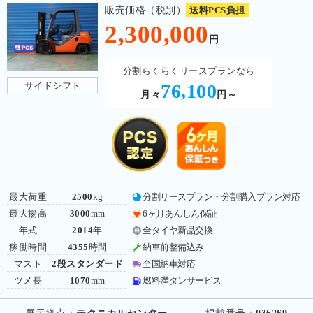
販売価格（税別）
送料PCS負担
2,300,000
円
分割らくらくリースプランなら
サイドシフト
76,100
月々
円～
最大荷重
2500
kg
分割リースプラン・分割購入プラン対応
最大揚高
3000
mm
6ヶ月あんしん保証
年式
2014
年
全タイヤ新品交換
稼働時間
4355
時間
納車前整備込み
マスト
2段スタンダード
全国納車対応
ツメ長
1070
mm
燃料満タンサービス