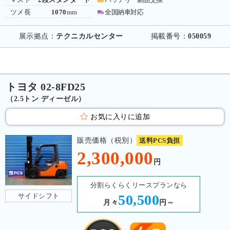
ツメ長
1070
mm
全国納車対応
展示拠点：
テクニカルセンター
掲載番号：
050059
トヨタ 02-8FD25
（2.5トン ディーゼル）
お気に入りに追加
販売価格（税別）
送料PCS負担
2,300,000
円
分割らくらくリースプランなら
サイドシフト
50,500
月々
円～