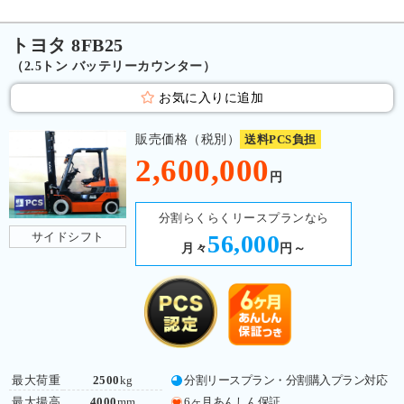
トヨタ 8FB25
（2.5トン バッテリーカウンター）
お気に入りに追加
販売価格（税別）
送料PCS負担
2,600,000
円
分割らくらくリースプランなら
サイドシフト
56,000
月々
円～
最大荷重
2500
kg
分割リースプラン・分割購入プラン対応
最大揚高
4000
mm
6ヶ月あんしん保証