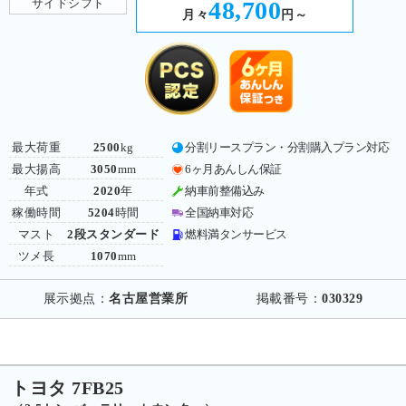
サイドシフト
48,700
月々
円～
最大荷重
2500
kg
分割リースプラン・分割購入プラン対応
最大揚高
3050
mm
6ヶ月あんしん保証
年式
2020
年
納車前整備込み
稼働時間
5204
時間
全国納車対応
マスト
2段スタンダード
燃料満タンサービス
ツメ長
1070
mm
展示拠点：
名古屋営業所
掲載番号：
030329
トヨタ 7FB25