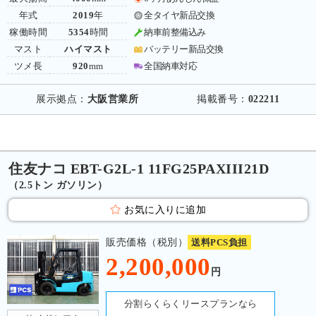
年式
2019
年
全タイヤ新品交換
稼働時間
5354
時間
納車前整備込み
マスト
ハイマスト
バッテリー新品交換
ツメ長
920
mm
全国納車対応
展示拠点：
大阪営業所
掲載番号：
022211
住友ナコ EBT-G2L-1 11FG25PAXIII21D
（2.5トン ガソリン）
お気に入りに追加
販売価格（税別）
送料PCS負担
2,200,000
円
分割らくらくリースプランなら