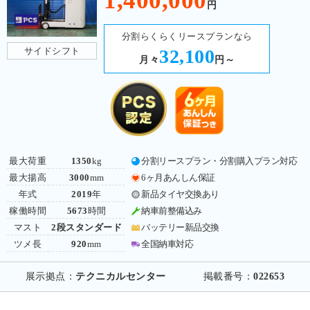
1,400,000
円
分割らくらくリースプランなら
サイドシフト
32,100
月々
円～
最大荷重
1350
kg
分割リースプラン・分割購入プラン対応
最大揚高
3000
mm
6ヶ月あんしん保証
年式
2019
年
新品タイヤ交換あり
稼働時間
5673
時間
納車前整備込み
マスト
2段スタンダード
バッテリー新品交換
ツメ長
920
mm
全国納車対応
展示拠点：
テクニカルセンター
掲載番号：
022653