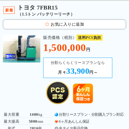
トヨタ 7FBR15
新着
（1.5トン バッテリーリーチ）
お気に入りに追加
販売価格（税別）
送料PCS負担
1,500,000
円
分割らくらくリースプランなら
33,900
月々
円～
最大荷重
1400
kg
分割リースプラン・分割購入プラン対応
最大揚高
5000
mm
6ヶ月あんしん保証
年式
2016
年
全タイヤ新品交換