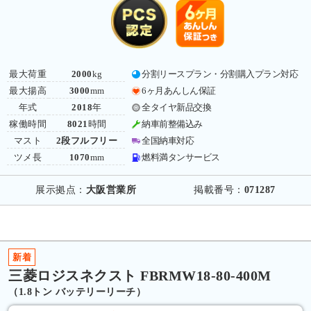
最大荷重
2000
kg
分割リースプラン・分割購入プラン対応
最大揚高
3000
mm
6ヶ月あんしん保証
年式
2018
年
全タイヤ新品交換
稼働時間
8021
時間
納車前整備込み
マスト
2段フルフリー
全国納車対応
ツメ長
1070
mm
燃料満タンサービス
展示拠点：
大阪営業所
掲載番号：
071287
新着
三菱ロジスネクスト FBRMW18-80-400M
（1.8トン バッテリーリーチ）