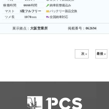
稼働時間
6666
時間
納車前整備込み
マスト
3段フルフリー
バッテリー新品交換
ツメ長
1070
mm
全国納車対応
展示拠点：
大阪営業所
掲載番号：
062694
次 »
最後 »