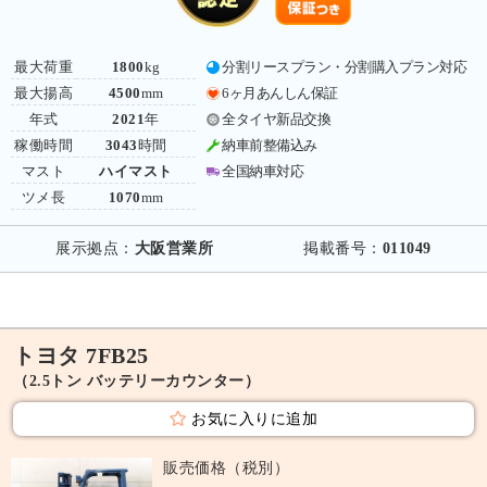
最大荷重
1800
kg
分割リースプラン・分割購入プラン対応
最大揚高
4500
mm
6ヶ月あんしん保証
年式
2021
年
全タイヤ新品交換
稼働時間
3043
時間
納車前整備込み
マスト
ハイマスト
全国納車対応
ツメ長
1070
mm
展示拠点：
大阪営業所
掲載番号：
011049
トヨタ 7FB25
（2.5トン バッテリーカウンター）
お気に入りに追加
販売価格（税別）