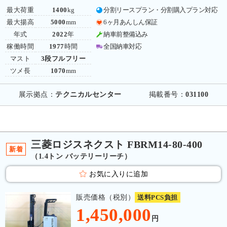
最大荷重
1400
kg
分割リースプラン・分割購入プラン対応
最大揚高
5000
mm
6ヶ月あんしん保証
年式
2022
年
納車前整備込み
稼働時間
1977
時間
全国納車対応
マスト
3段フルフリー
ツメ長
1070
mm
展示拠点：
テクニカルセンター
掲載番号：
031100
三菱ロジスネクスト FBRM14-80-400
新着
（1.4トン バッテリーリーチ）
お気に入りに追加
販売価格（税別）
送料PCS負担
1,450,000
円