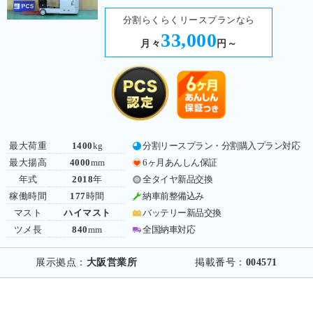
分割らくらくリースプランなら
33,000
月々
円～
最大荷重
1400
kg
分割リースプラン・分割購入プラン対応
最大揚高
4000
mm
6ヶ月あんしん保証
年式
2018
年
全タイヤ新品交換
稼働時間
177
時間
納車前整備込み
マスト
ハイマスト
バッテリー新品交換
ツメ長
840
mm
全国納車対応
展示拠点：
大阪営業所
掲載番号：
004571