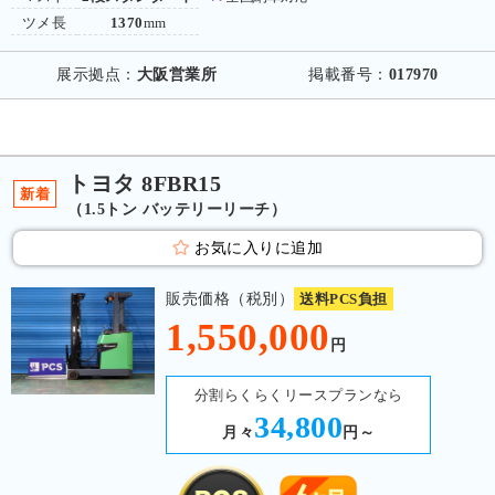
ツメ長
1370
mm
展示拠点：
大阪営業所
掲載番号：
017970
トヨタ 8FBR15
新着
（1.5トン バッテリーリーチ）
お気に入りに追加
販売価格（税別）
送料PCS負担
1,550,000
円
分割らくらくリースプランなら
34,800
月々
円～