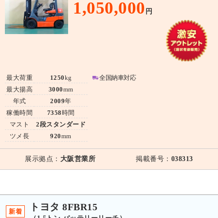
1,050,000
円
最大荷重
1250
kg
全国納車対応
最大揚高
3000
mm
年式
2009
年
稼働時間
7358
時間
マスト
2段スタンダード
ツメ長
920
mm
展示拠点：
大阪営業所
掲載番号：
038313
トヨタ 8FBR15
新着