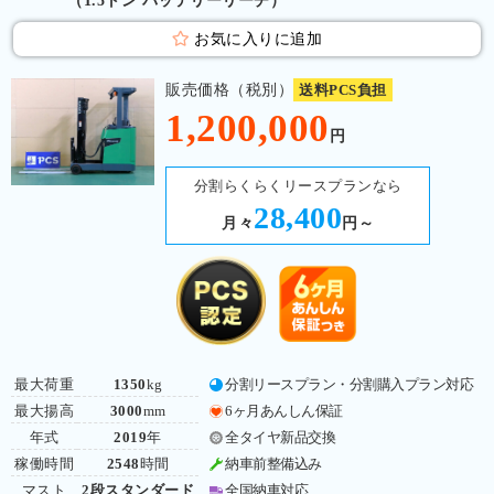
（1.5トン バッテリーリーチ）
お気に入りに追加
販売価格（税別）
送料PCS負担
1,200,000
円
分割らくらくリースプランなら
28,400
月々
円～
最大荷重
1350
kg
分割リースプラン・分割購入プラン対応
最大揚高
3000
mm
6ヶ月あんしん保証
年式
2019
年
全タイヤ新品交換
稼働時間
2548
時間
納車前整備込み
マスト
2段スタンダード
全国納車対応