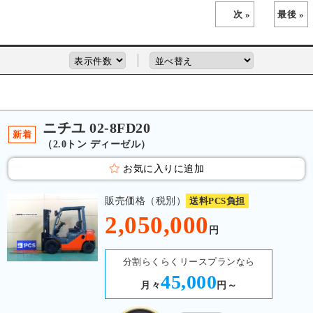
次 »
最後 »
ニチユ 02-8FD20
新着
（2.0トン ディーゼル）
お気に入りに追加
販売価格（税別）
送料PCS負担
2,050,000
円
分割らくらくリースプランなら
45,000
月々
円～