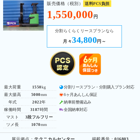
販売価格（税別）
送料PCS負担
1,550,000
円
分割らくらくリースプランなら
34,800
月々
円～
最大荷重
1550
kg
分割リースプラン・分割購入プラン対応
最大揚高
5000
mm
6ヶ月あんしん保証
年式
2022
年
納車前整備込み
稼働時間
3187
時間
全国納車対応
マスト
3段フルフリー
ツメ長
1070
mm
展示拠点：
テクニカルセンター
掲載番号：
016803