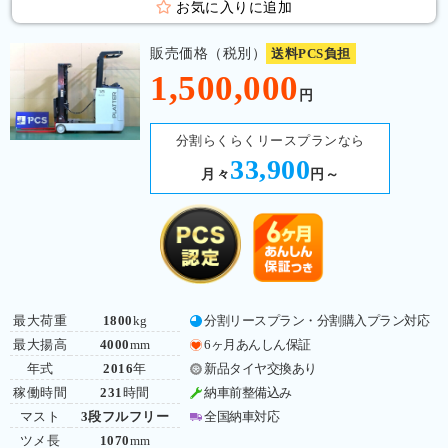
お気に入りに追加
販売価格（税別）
送料PCS負担
1,500,000
円
分割らくらくリースプランなら
33,900
月々
円～
最大荷重
1800
kg
分割リースプラン・分割購入プラン対応
最大揚高
4000
mm
6ヶ月あんしん保証
年式
2016
年
新品タイヤ交換あり
稼働時間
231
時間
納車前整備込み
マスト
3段フルフリー
全国納車対応
ツメ長
1070
mm