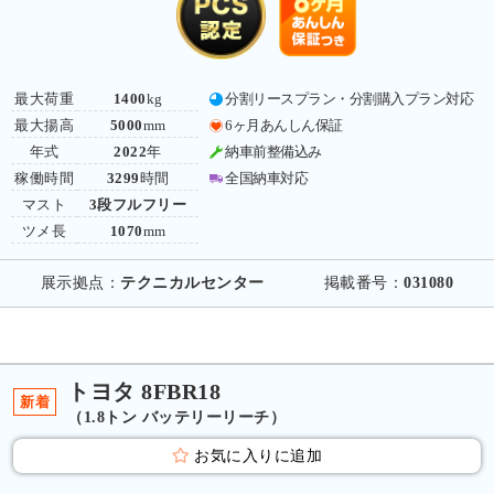
最大荷重
1400
kg
分割リースプラン・分割購入プラン対応
最大揚高
5000
mm
6ヶ月あんしん保証
年式
2022
年
納車前整備込み
稼働時間
3299
時間
全国納車対応
マスト
3段フルフリー
ツメ長
1070
mm
展示拠点：
テクニカルセンター
掲載番号：
031080
トヨタ 8FBR18
新着
（1.8トン バッテリーリーチ）
お気に入りに追加