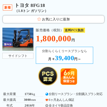
トヨタ 8FG18
新着
（1.8トン ガソリン）
お気に入りに追加
販売価格（税別）
送料PCS負担
1,800,000
円
分割らくらくリースプランなら
サイドシフト
39,400
月々
円～
最大荷重
1750
kg
分割リースプラン・分割購入プラン対応
最大揚高
3000
mm
6ヶ月あんしん保証
年式
2016
年
全タイヤ新品交換