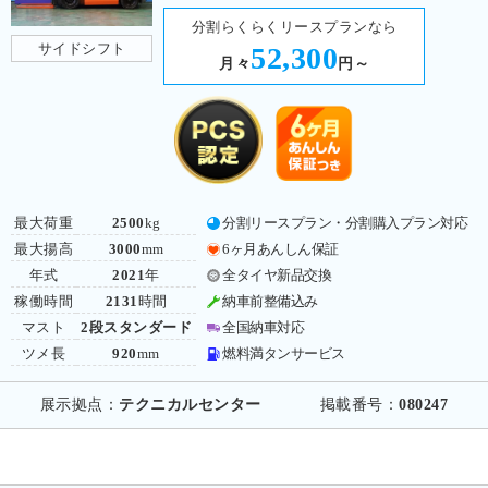
分割らくらくリースプランなら
サイドシフト
52,300
月々
円～
最大荷重
2500
kg
分割リースプラン・分割購入プラン対応
最大揚高
3000
mm
6ヶ月あんしん保証
年式
2021
年
全タイヤ新品交換
稼働時間
2131
時間
納車前整備込み
マスト
2段スタンダード
全国納車対応
ツメ長
920
mm
燃料満タンサービス
展示拠点：
テクニカルセンター
掲載番号：
080247