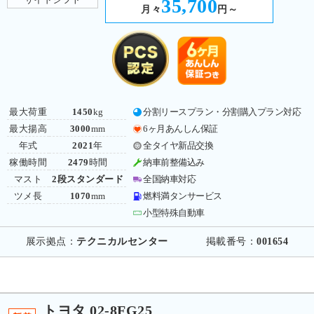
35,700
月々
円～
最大荷重
1450
kg
分割リースプラン・分割購入プラン対応
最大揚高
3000
mm
6ヶ月あんしん保証
年式
2021
年
全タイヤ新品交換
稼働時間
2479
時間
納車前整備込み
マスト
2段スタンダード
全国納車対応
ツメ長
1070
mm
燃料満タンサービス
小型特殊自動車
展示拠点：
テクニカルセンター
掲載番号：
001654
トヨタ 02-8FG25