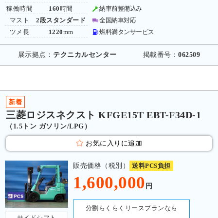
稼働時間
160
時間
納車前整備込み
マスト
2段スタンダード
全国納車対応
ツメ長
1220
mm
燃料満タンサービス
展示拠点：
テクニカルセンター
掲載番号：
062509
新着
三菱ロジスネクスト KFGE15T EBT-F34D-1
（1.5トン ガソリン/LPG）
お気に入りに追加
販売価格（税別）
送料PCS負担
1,600,000
円
分割らくらくリースプランなら
サイドシフト