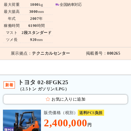
最大荷重
1000
kg
全国納車対応
最大揚高
3000
mm
年式
2007
年
稼働時間
6190
時間
マスト
2段スタンダード
ツメ長
920
mm
展示拠点：
テクニカルセンター
掲載番号：
000265
トヨタ 02-8FGK25
新着
（2.5トン ガソリン/LPG）
お気に入りに追加
販売価格（税別）
送料PCS負担
2,400,000
円