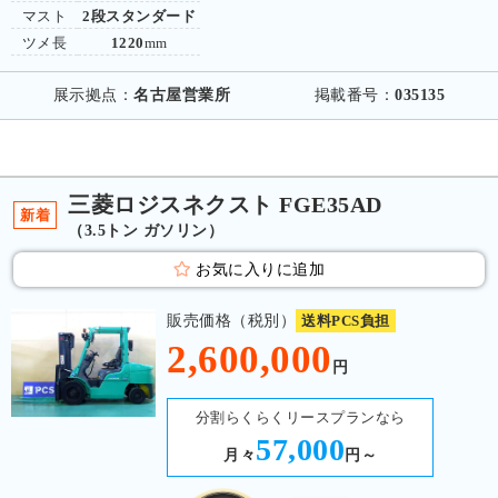
マスト
2段スタンダード
ツメ長
1220
mm
展示拠点：
名古屋営業所
掲載番号：
035135
三菱ロジスネクスト FGE35AD
新着
（3.5トン ガソリン）
お気に入りに追加
販売価格（税別）
送料PCS負担
2,600,000
円
分割らくらくリースプランなら
57,000
月々
円～