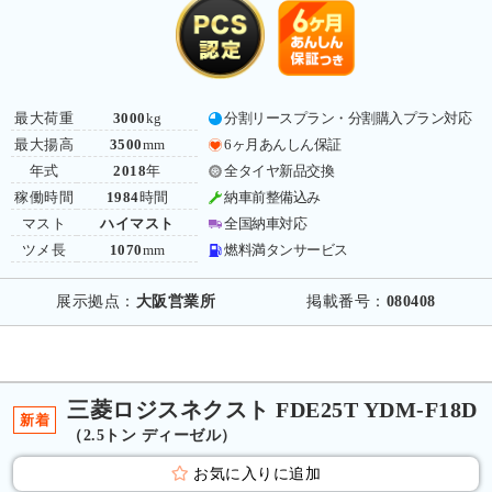
最大荷重
3000
kg
分割リースプラン・分割購入プラン対応
最大揚高
3500
mm
6ヶ月あんしん保証
年式
2018
年
全タイヤ新品交換
稼働時間
1984
時間
納車前整備込み
マスト
ハイマスト
全国納車対応
ツメ長
1070
mm
燃料満タンサービス
展示拠点：
大阪営業所
掲載番号：
080408
三菱ロジスネクスト FDE25T YDM-F18D
新着
（2.5トン ディーゼル）
お気に入りに追加