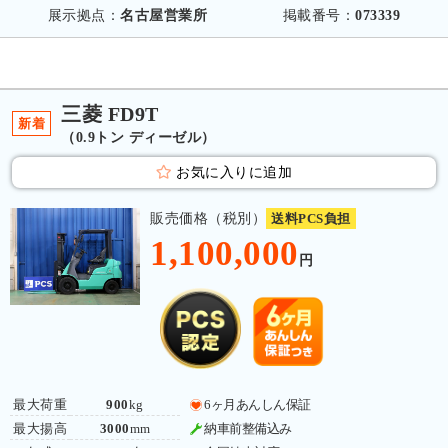
展示拠点：
名古屋営業所
掲載番号：
073339
三菱 FD9T
新着
（0.9トン ディーゼル）
お気に入りに追加
販売価格（税別）
送料PCS負担
1,100,000
円
最大荷重
900
kg
6ヶ月あんしん保証
最大揚高
3000
mm
納車前整備込み