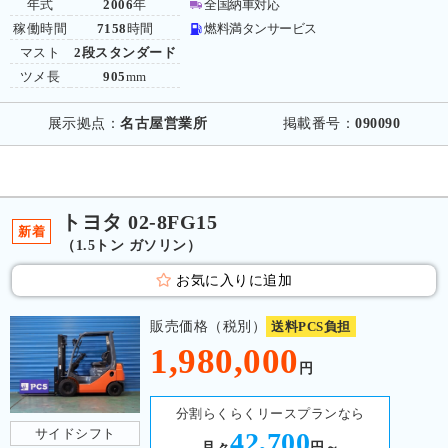
年式
2006
年
全国納車対応
稼働時間
7158
時間
燃料満タンサービス
マスト
2段スタンダード
ツメ長
905
mm
展示拠点：
名古屋営業所
掲載番号：
090090
トヨタ 02-8FG15
新着
（1.5トン ガソリン）
お気に入りに追加
販売価格（税別）
送料PCS負担
1,980,000
円
分割らくらくリースプランなら
サイドシフト
42,700
月々
円～