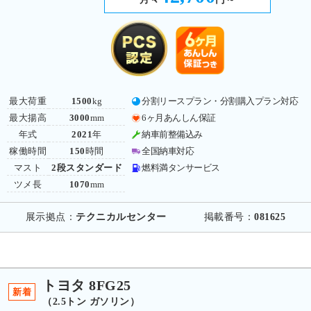
最大荷重
1500
kg
分割リースプラン・分割購入プラン対応
最大揚高
3000
mm
6ヶ月あんしん保証
年式
2021
年
納車前整備込み
稼働時間
150
時間
全国納車対応
マスト
2段スタンダード
燃料満タンサービス
ツメ長
1070
mm
展示拠点：
テクニカルセンター
掲載番号：
081625
トヨタ 8FG25
新着
（2.5トン ガソリン）