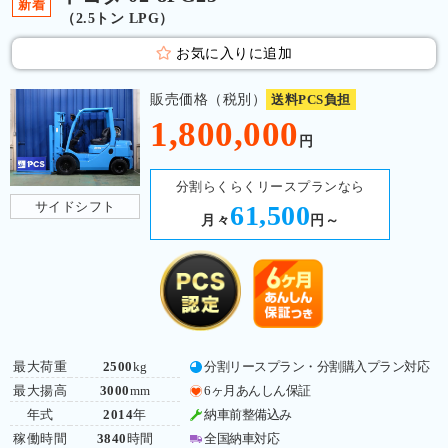
新着
（2.5トン LPG）
お気に入りに追加
販売価格（税別）
送料PCS負担
1,800,000
円
分割らくらくリースプランなら
サイドシフト
61,500
月々
円～
最大荷重
2500
kg
分割リースプラン・分割購入プラン対応
最大揚高
3000
mm
6ヶ月あんしん保証
年式
2014
年
納車前整備込み
稼働時間
3840
時間
全国納車対応