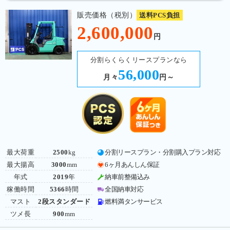
販売価格（税別）
送料PCS負担
2,600,000
円
分割らくらくリースプランなら
56,000
月々
円～
最大荷重
2500
kg
分割リースプラン・分割購入プラン対応
最大揚高
3000
mm
6ヶ月あんしん保証
年式
2019
年
納車前整備込み
稼働時間
5366
時間
全国納車対応
マスト
2段スタンダード
燃料満タンサービス
ツメ長
900
mm