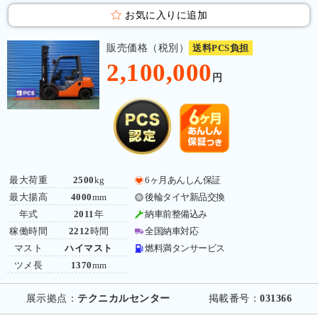
お気に入りに追加
販売価格（税別）
送料PCS負担
2,100,000
円
最大荷重
2500
kg
6ヶ月あんしん保証
最大揚高
4000
mm
後輪タイヤ新品交換
年式
2011
年
納車前整備込み
稼働時間
2212
時間
全国納車対応
マスト
ハイマスト
燃料満タンサービス
ツメ長
1370
mm
展示拠点：
テクニカルセンター
掲載番号：
031366