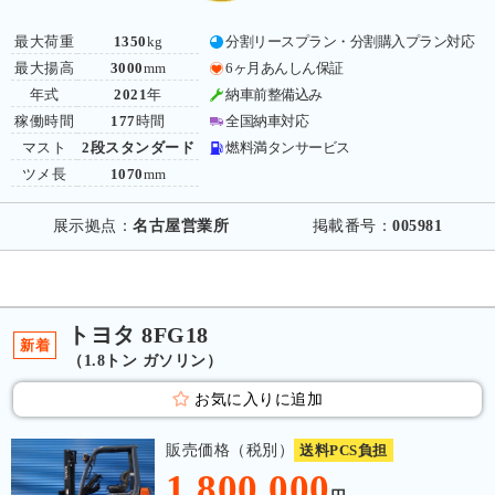
最大荷重
1350
kg
分割リースプラン・分割購入プラン対応
最大揚高
3000
mm
6ヶ月あんしん保証
年式
2021
年
納車前整備込み
稼働時間
177
時間
全国納車対応
マスト
2段スタンダード
燃料満タンサービス
ツメ長
1070
mm
展示拠点：
名古屋営業所
掲載番号：
005981
トヨタ 8FG18
新着
（1.8トン ガソリン）
お気に入りに追加
販売価格（税別）
送料PCS負担
1,800,000