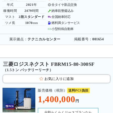
年式
2021
年
全タイヤ新品交換
稼働時間
2479
時間
納車前整備込み
マスト
2段スタンダード
全国納車対応
ツメ長
1070
mm
燃料満タンサービス
小型特殊自動車
展示拠点：
テクニカルセンター
掲載番号：
001654
三菱ロジスネクスト FBRM15-80-300SF
（1.5トン バッテリーリーチ）
お気に入りに追加
販売価格（税別）
送料PCS負担
1,400,000
円
分割らくらくリースプランなら