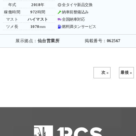
年式
2018
年
全タイヤ新品交換
稼働時間
972
時間
納車前整備込み
マスト
ハイマスト
全国納車対応
ツメ長
1070
mm
燃料満タンサービス
展示拠点：
仙台営業所
掲載番号：
062567
次 »
最後 »