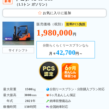
新着
（1.5トン ガソリン）
お気に入りに追加
販売価格（税別）
送料PCS負担
1,980,000
円
分割らくらくリースプランなら
サイドシフト
42,700
月々
円～
最大荷重
1500
kg
分割リースプラン・分割購入プラン対応
最大揚高
3000
mm
6ヶ月あんしん保証
年式
2021
年
納車前整備込み
稼働時間
150
時間
全国納車対応