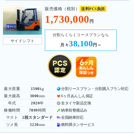
販売価格（税別）
送料PCS負担
1,730,000
円
分割らくらくリースプランなら
サイドシフト
38,100
月々
円～
最大荷重
1500
kg
分割リースプラン・分割購入プラン対応
最大揚高
3000
mm
6ヶ月あんしん保証
年式
2020
年
全タイヤ新品交換
稼働時間
7899
時間
納車前整備込み
マスト
2段スタンダード
全国納車対応
ツメ長
1220
mm
燃料満タンサービス