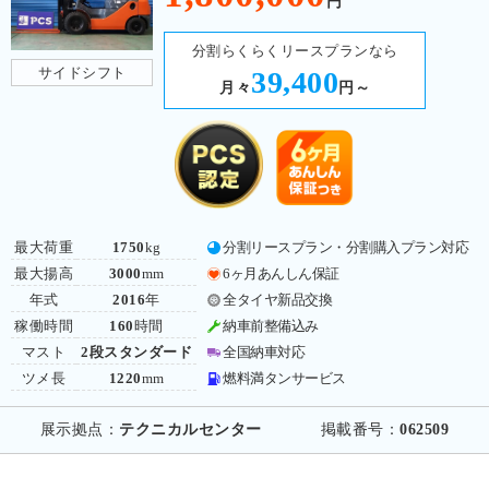
円
分割らくらくリースプランなら
サイドシフト
39,400
月々
円～
最大荷重
1750
kg
分割リースプラン・分割購入プラン対応
最大揚高
3000
mm
6ヶ月あんしん保証
年式
2016
年
全タイヤ新品交換
稼働時間
160
時間
納車前整備込み
マスト
2段スタンダード
全国納車対応
ツメ長
1220
mm
燃料満タンサービス
展示拠点：
テクニカルセンター
掲載番号：
062509