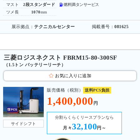
マスト
2段スタンダード
燃料満タンサービス
ツメ長
1070
mm
展示拠点：
テクニカルセンター
掲載番号：
081625
三菱ロジスネクスト FBRM15-80-300SF
（1.5トン バッテリーリーチ）
お気に入りに追加
販売価格（税別）
送料PCS負担
1,400,000
円
分割らくらくリースプランなら
サイドシフト
32,100
月々
円～