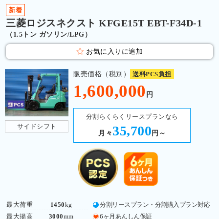
新着
三菱ロジスネクスト KFGE15T EBT-F34D-1
（1.5トン ガソリン/LPG）
お気に入りに追加
販売価格（税別）
送料PCS負担
1,600,000
円
分割らくらくリースプランなら
サイドシフト
35,700
月々
円～
最大荷重
1450
kg
分割リースプラン・分割購入プラン対応
最大揚高
3000
mm
6ヶ月あんしん保証