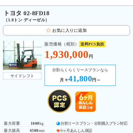
トヨタ 02-8FD18
（1.8トン ディーゼル）
お気に入りに追加
販売価格（税別）
送料PCS負担
1,930,000
円
分割らくらくリースプランなら
サイドシフト
41,800
月々
円～
最大荷重
1600
kg
分割リースプラン・分割購入プラン対応
最大揚高
4500
mm
6ヶ月あんしん保証