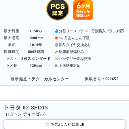
最大荷重
1350
kg
分割リースプラン・分割購入プラン対応
最大揚高
3000
mm
6ヶ月あんしん保証
年式
2019
年
新品タイヤ交換あり
稼働時間
6002
時間
納車前整備込み
マスト
2段スタンダード
バッテリー新品交換
ツメ長
920
mm
全国納車対応
展示拠点：
テクニカルセンター
掲載番号：
022655
トヨタ 02-8FD15
（1.5トン ディーゼル）
お気に入りに追加