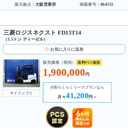
展示拠点：
大阪営業所
掲載番号：
064332
三菱ロジスネクスト FD15T14
（1.5トン ディーゼル）
お気に入りに追加
販売価格（税別）
送料PCS負担
1,900,000
円
分割らくらくリースプランなら
サイドシフト
41,200
月々
円～