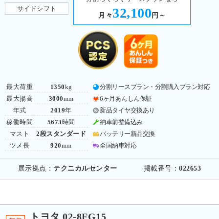
サイドシフト
32,100
月々
円～
最大荷重
1350
kg
分割リースプラン・分割購入プラン対応
最大揚高
3000
mm
6ヶ月あんしん保証
年式
2019
年
新品タイヤ交換あり
稼働時間
5673
時間
納車前整備込み
マスト
2段スタンダード
バッテリー新品交換
ツメ長
920
mm
全国納車対応
展示拠点：
テクニカルセンター
掲載番号：
022653
トヨタ 02-8FG15