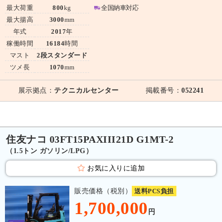
最大荷重
800
kg
全国納車対応
最大揚高
3000
mm
年式
2017
年
稼働時間
16184
時間
マスト
2段スタンダード
ツメ長
1070
mm
展示拠点：
テクニカルセンター
掲載番号：
052241
住友ナコ 03FT15PAXIII21D G1MT-2
（1.5トン ガソリン/LPG）
お気に入りに追加
販売価格（税別）
送料PCS負担
1,700,000
円