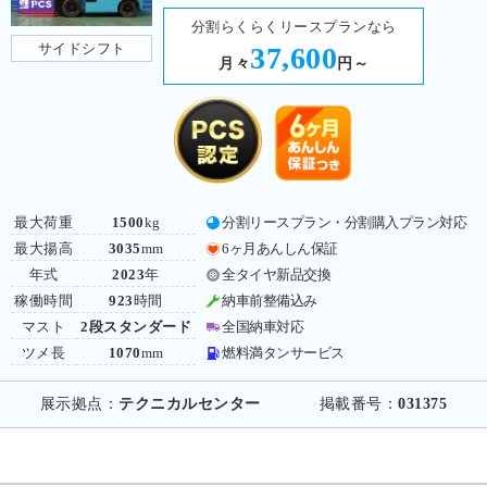
分割らくらくリースプランなら
サイドシフト
37,600
月々
円～
最大荷重
1500
kg
分割リースプラン・分割購入プラン対応
最大揚高
3035
mm
6ヶ月あんしん保証
年式
2023
年
全タイヤ新品交換
稼働時間
923
時間
納車前整備込み
マスト
2段スタンダード
全国納車対応
ツメ長
1070
mm
燃料満タンサービス
展示拠点：
テクニカルセンター
掲載番号：
031375