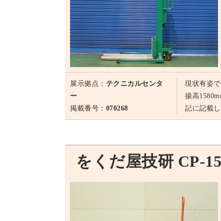
展示拠点：
テクニカルセンタ
現状有姿で
ー
揚高158
掲載番号：
070268
記に記載し
をくだ屋技研 CP-15S