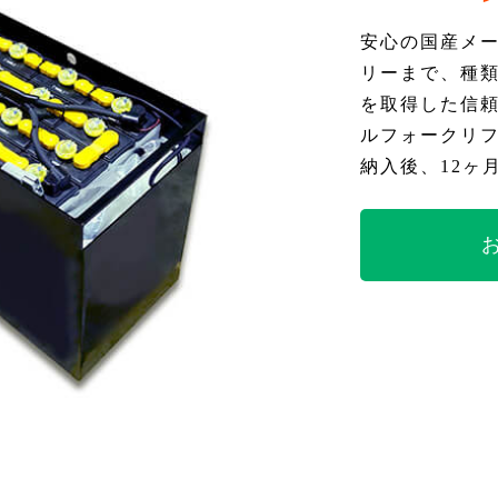
安心の国産メ
リーまで、種
を取得した信
ルフォークリ
納入後、12ヶ