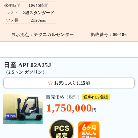
稼働時間
10645
時間
マスト
2段スタンダード
ツメ長
2120
mm
展示拠点：
テクニカルセンター
掲載番号：
000186
日産 APL02A25J
（2.5トン ガソリン）
お気に入りに追加
販売価格（税別）
送料PCS負担
1,750,000
円