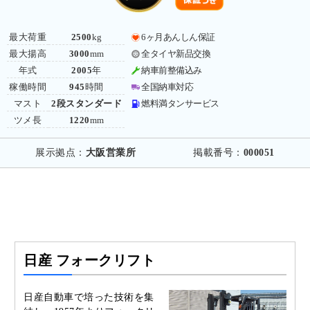
最大荷重
2500
kg
6ヶ月あんしん保証
最大揚高
3000
mm
全タイヤ新品交換
年式
2005
年
納車前整備込み
稼働時間
945
時間
全国納車対応
マスト
2段スタンダード
燃料満タンサービス
ツメ長
1220
mm
展示拠点：
大阪営業所
掲載番号：
000051
日産 フォークリフト
日産自動車で培った技術を集